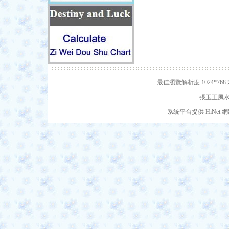
最佳瀏覽解析度 1024*7
張玉正風水網
系統平台提供 HiNe