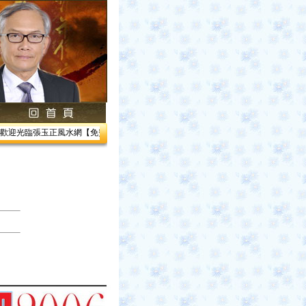
迎光臨張玉正風水網【免費網路線上教學】【風水館】1.居家風水2.企業風水3.帝王風