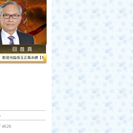
歡迎光臨張玉正風水網【免費網路線上教學】【風水館】1.居家風水2.企業風水3.帝王風
5
4626