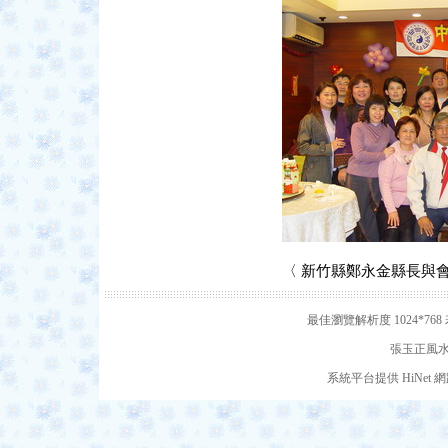
〈 新竹縣鄭永金縣長與會員
最佳瀏覽解析度 1024*7
張玉正風水網
系統平台提供 HiNe