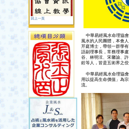
回上一頁
中華易經風水命理協會
風水的人民團體，本會人
芹庭博士，帶領一群學有
語副理事長，常務理事盧
谷、林明泫
、宋馨諭、許
銓等人，皆是五術界之
中華易經風水命理協會
用以提高生命價值」為宗
流。