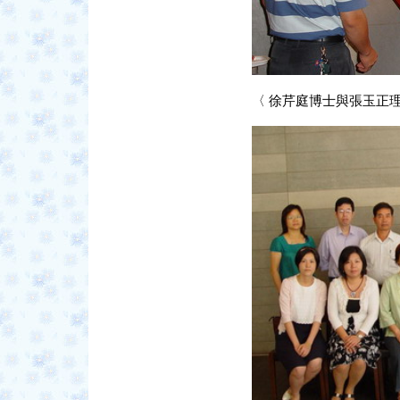
〈 徐芹庭博士與張玉正