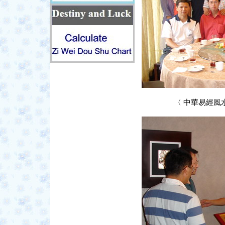
〈
中華易經風