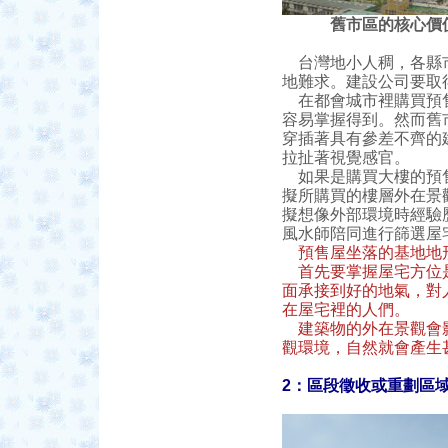
舊市區的核心價
台灣地小人稠，各縣市
地難求。建設公司要取
在都會城市裡購買預售
容易掌握得到。然而舊
穿插著具有參差不齊的
拉扯著視覺感官。
如果是購買大樓的預售
擬所購買的樓層外在景
擬想像外部環境時經驗
風水師陪同進行篩選屋
預售屋坐落的基地地
首先要掌握屋宅方位
面承接到好的地氣，對
在屋宅裡的人們。
建築物的外在景觀會影
觀環境，自然就會產生
2：區段徵收或重劃區