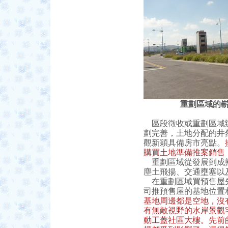
重劃區域的
區段徵收或重劃區域辦
劃完善，土地分配的井
觀新穎具備房市亮點。
購買土地準備推案銷售
重劃區域從發展到成熟
塵土飛揚、交通壅塞以
在重劃區域買預售屋先
司推預售屋的基地位置
基地周邊都是空地，沒
有無敵視野的水岸景觀
動工蓋社區大樓。先前