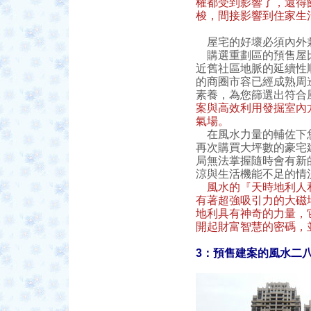
權都受到影響了，還得
梭，間接影響到住家生
屋宅的好壞必須內外兼
購選重劃區的預售屋比
近舊社區地脈的延續性
的商圈市容已經成熟周
素養，為您篩選出符合
案與高效利用發掘室內
氣場。
在風水力量的輔佐下您
再次購買大坪數的豪宅
局無法掌握隨時會有新
涼與生活機能不足的情
風水的『天時地利人
有著超強吸引力的大磁
地利具有神奇的力量，
開起財富智慧的密碼，
3：預售建案的風水二