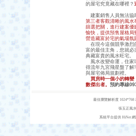
的屋宅究竟藏在哪裡？
建案銷售人員無法協
第三者客觀清晰的風水
篩選把關，進行建案優
愉快，提供預售屋格局
營造藏富於宅的氣場氛
在現今這個競爭激烈的
富的最佳主角，您就必
典藏富貴的風水旺宅。
風水改變命運，住家環
得流年九宮飛星盤了解
與屋宅佈局規劃裡。
買房時一個小的轉變
數傑出者。
預約專線093
最佳瀏覽解析度 1024*7
張玉正風水網
系統平台提供 HiNe