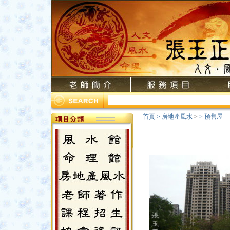
首頁
>
房地產風水
>
>
預售屋