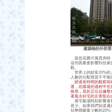
建築物的外部景
當您花費仟萬買房時，
這些因素會影響到住家
觀。
世界上的財富20%的人
人數的分配裡是不平衡
經過長時間的觀察與
選，在購屋的過程中也
格局，居於正位佔據整
著風水好宅的左青龍右
屋宅氣場時刻影響著我
甚少。如果我們知道邁
佔整體建案少數的20