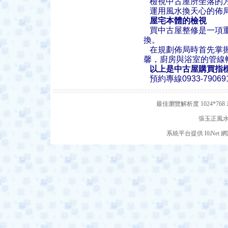
檢視中古屋所坐落的方
運用風水換天心的佈局
屋宅本體的檢視
買中古屋整修是一項重
換。
在規劃佈局時首先掌握
馨，廚房與浴室的管線
以上是中古屋購買指
預約專線0933-7906
最佳瀏覽解析度 1024*7
張玉正風水網
系統平台提供 HiNe