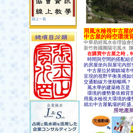
回上一頁
用風水檢視中古屋
中古屋的時空環境
中華易經風水命理協會
新竹救國團陽宅風水 
在購買中古屋之時，
時間與空間的搭配組合
的房屋坐向與屋宅內部
中古屋位於鄉鎮城市中
呈現的視野平衡美感如
交通動線方便順暢嗎？
風水學的建築格言是『
環境的優勢要依賴背景
用風水檢視大環境的優
就出中古屋氣場的旺盛