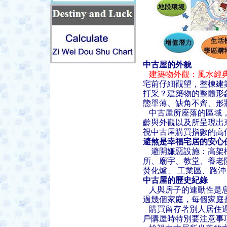
中古屋的外貌
建築物外觀：風水經典
宅前仔細觀望，整棟建
打采？建築物的整體形
態單薄、缺角不齊、形
中古屋所座落的區域，
齡與外觀以及所呈現出
視中古屋購買指數的高
避煞是幸福宅居的安心
避開嫌惡設施：高架橋
所、廟宇、教堂、養老
焚化爐、 工業區、路
中古屋的歷史紀錄
人與房子的連動性是息
過幾個家庭，每個家庭
購買留存著別人居住過
戶購屋時特別要注意事