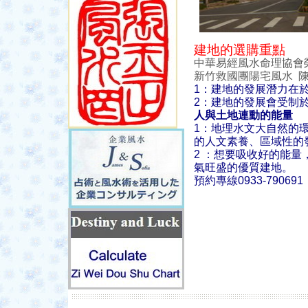
建地的選購重點
中華易經風水命理協會
新竹救國團陽宅風水 
1：建地的發展潛力在
2：建地的發展會受制
人與土地連動的能量
1：地理水文大自然的
的人文素養、區域性的
2 ：想要吸收好的能
氣旺盛的優質建地。
預約專線0933-79069