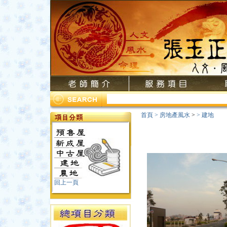
首頁
>
房地產風水
>
>
建地
回上一頁