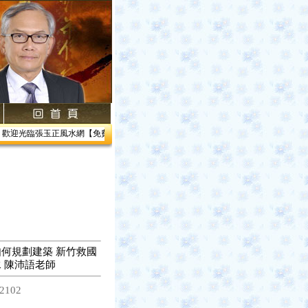
歡迎光臨張玉正風水網【免費網路線上教學】【風水館】1.居家風水2.企業風水3.帝王風
何規劃建築 新竹救國
 陳沛語老師
2102