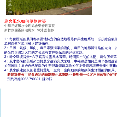
農舍風水如何規劃建築
中華易經風水命理協會榮譽理事長
新竹救國團陽宅風水 陳沛語老師
1：每個區域的農田都有當地特定的自然地理條件與生態系統，必須綜合氣
源把自然的環境融入建築物裡。
2：日照、氣候、風向、農田灌溉溝渠的流向、農田的地形與道路的走向，
的坐向與決定大門的方位還有窗戶採光面的評估重點。
3：時空環境背景~六字真言道盡風水菁華。時間與空間的搭配、農舍所坐
4：風水藝術的美感來自於農舍建築完成之後，中軸線是如何呈現？整體建
如何展現？周邊自然景觀的生態與群體建築物如何友善環境讓視覺產生藝術
4：農舍的建築規劃著重於選址、立向、室內動線的規劃與生活機能的佈局
將建築農舍可能會遇到的缺點轉化成優點~~是對每一位客戶居家安心的守
預約專線0933-790691 陳沛語