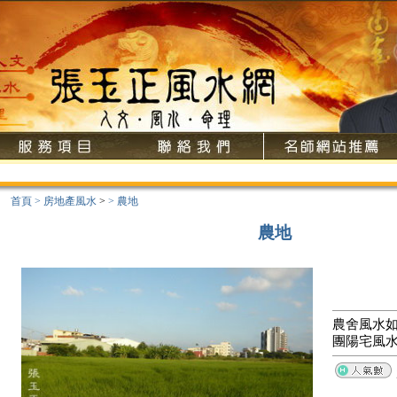
首頁
>
房地產風水
>
>
農地
農地
農舍風水如
團陽宅風水