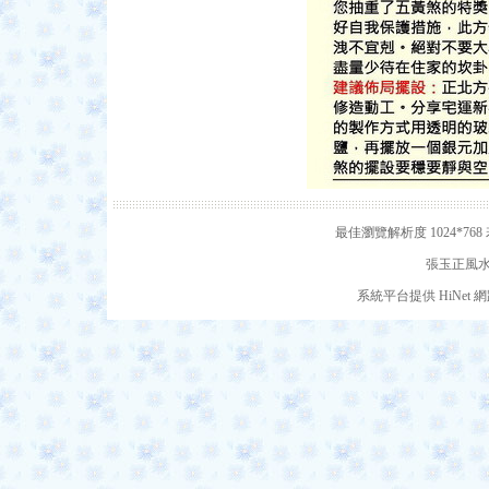
最佳瀏覽解析度 1024*7
張玉正風水網
系統平台提供 HiNe