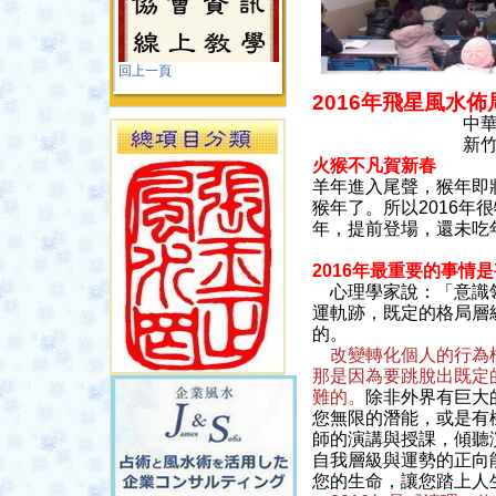
回上一頁
2016年飛星風水
中
新竹救國團陽
火猴不凡賀新春
羊年進入尾聲，猴年即
猴年了。所以2016
年，提前登場，還未吃
2016年最重要的事情
心理學家說：「意識領
運軌跡，既定的格局層
的。
改變轉化個人的行為
那是因為要跳脫出既定
難的。
除非外界有巨大
您無限的潛能，或是有
師的演講與授課，傾聽
自我層級與運勢的正向
您的生命，讓您踏上人