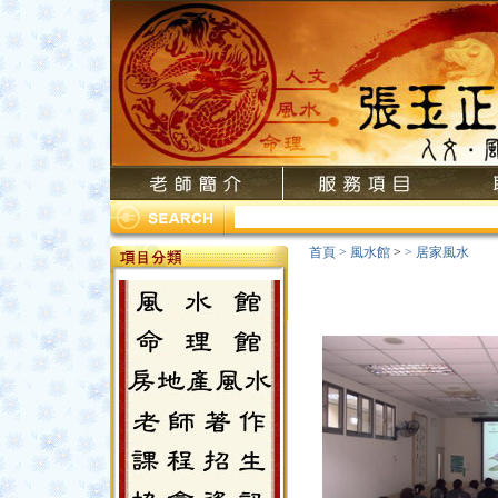
首頁
>
風水館
>
>
居家風水