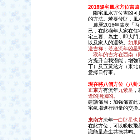
2016陽宅風水方位吉凶
陽宅風水方位吉凶可是
的方法。若要發財，風
農曆2016年歲次「
已，在此猴年大家在住
宅三要」為主，即大門
以及家人的運勢。
如果
送吉祥；若逢流年凶星
猴年的吉方在西南（
方提升自我潛能，增強
丁）及五黃煞方（東北
意擇日行事。
現在將八個方位（八卦
正東方
有流年
九紫星
，
逢凶則減凶。
建議佈局：加強佈置此
宅氣場進行能量的交換
東南方
流年
一白財星也
在此方位，可以吸收飛
識能量產生共振共鳴。