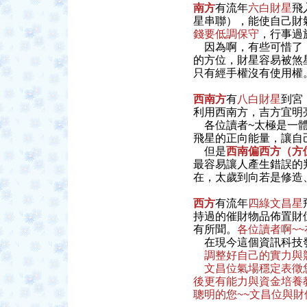
南方
有流年
六白財星
飛
星串聯），能使自己財
錢要低調保守
，行事過
因為啊，有些可惜了！
的方位，財星容易被煞
只有經手權沒有使用權
西南方
有
八白財星
到宮
利用西南方，吉方宜明
各位讀者~太極是一體
飛星的正向能量，讓自
但是
西南偏西方（方
最容易讓人產生錯誤的
在，太歲到向若是修造
西方
有流年
四綠文昌星
持過的催財物品佈置財
有所聞。
各位讀者啊~
在現今這個資訊科技發
調整好自己的實力與
文昌位氣場穩定表徵您
後更有能力與資金培養
聰明的您~~文昌位與