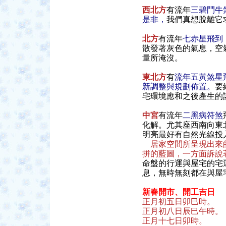
西北方
有流年
三碧鬥牛
是非，
我們真想脫離它
北方
有流年
七赤星飛到
散發著灰色的氣息，空
量所淹沒。
東北方
有
流年五黃煞星
新調整與規劃佈置。
要
宅環境應和之後產生的
中宮
有流年
二黑病符煞
化解。尤其座西南向東
明亮最好有自然光線投
居家空間所呈現出來
拼的藍圖，一方面訴說
命盤的行運與屋宅的宅
息，無時無刻都在與屋
新春開市、開工吉日
正月初五日卯巳時。
正月初八日辰巳午時。
正月十七日卯時。