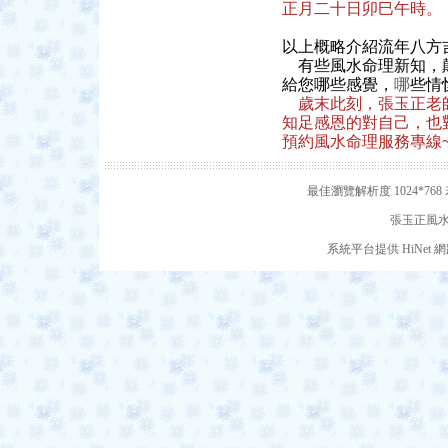
正月二十日卯巳午時。
以上概略介紹流年八方
有些風水命理新知，顛
給您哪些感覺，
哪
些情
歲末此刻，張玉正老
知足感恩的對自己，也
預約風水命理服務專線~
最佳瀏覽解析度 1024*7
張玉正風水網
系統平台提供 HiNe