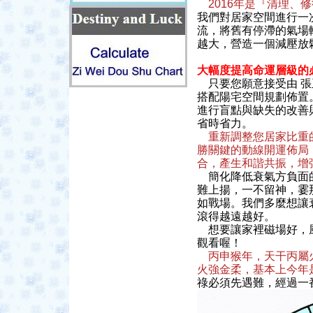
2016年是『清理、
我們對居家空間進行一
流，將舊有停滯的氣場
越大，營造一個減壓放
大幅度提高命運層級的
只要您願意接受由 張
搭配陽宅空間規劃佈置
進行盲點與缺失的改善
省時省力。
重新調整您居家比重
勝關鍵的動線開運佈局
合，產生和諧共振，增
簡化降低衰氣方負面的
難上揚，一不留神，霎
如戰場。我們多麼想讓
滾得越遠越好。
想要讓家裡磁場好，風
觀看喔！
丙申猴年，天干丙屬
火強金柔，基本上今年
祿必須先遇難，經過一