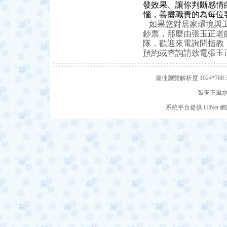
發效果、讓你判斷感情
惱，善盡職責的為每位
如果您對居家環境與
鈔票，那麼由張玉正老
隊，歡迎來電詢問指教
預約或查詢請致電張玉正風
最佳瀏覽解析度 1024*7
張玉正風水網
系統平台提供 HiNe