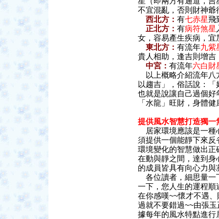
星（即兩方有通道，吉
不宜混亂，否則財神爺
西北方：
有
七赤星
飛
正北方：
有
病符煞星
女，容易產生疾病，
東北方：
有流年
九紫
貴人相助，逢吉則增吉
中宮：
有流年
六白財
以上概略介紹流年八方
以趨吉」，俗話說：「
也就是說讓自己過個好
「水龍」旺財，身體健
提供風水智慧打造獨一
居家環境應該是一種心
須提供一個能靜下來反
環境變化的智慧做出正
在動與靜之間，達到身
的成員皆具有向心力與
各位讀者，細思量一下
一下，您人生的運程順
在你感嘆~~懷才不遇
過就不要錯過~~由張
據每年的風水特點進行