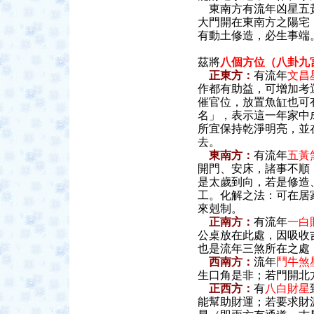
東南方有流年凶星五黃
大門開在東南方之陽宅
有動土修造，必生事端
茲將
八個方位（八卦九
正東方：
有流年
文昌
作都有助益，可增加考
催官位，放置魚缸也可
名」，表示這一年家中
所宜保持乾淨明亮，並
去。
東南方：
有流年
五黃
開門、安床，諸事不順
是太歲到向，若是修造
工。化解之法：可在居
來剋制。
正南方：
有流年
一白
公桌放在此處，因吸收
也是流年三煞所在之處
西南方：
流年
鬥牛煞
生口角是非；若門開北
正西方：
有
八白財星
能幫助財運；若要求財