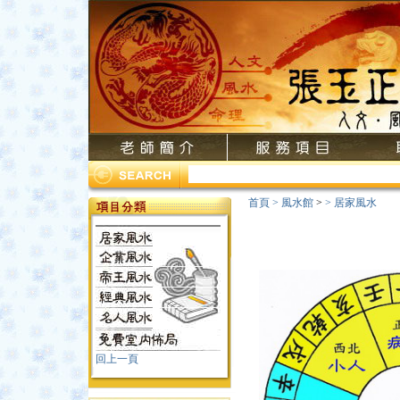
首頁
>
風水館
>
>
居家風水
回上一頁