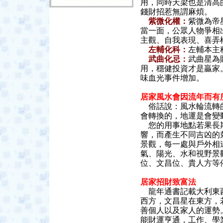
用，同時天梁也是清高
錢財招惹無謂麻煩。
紫微化權：
紫微為帝
當一面，公眾人物爭相
主觀、自我表現、喜弄
左輔化科：
左輔本主
武曲化忌：
武曲星為
用，穩健投資才是贏家
味血光事件增加。
居家風水會因流年而有
俗話說：風水輪流轉的
會轉換的，地運是會變
您的用事地點若果長期
響，而產生不同吉凶的
景觀，每一處與戶外相
氣、陽光、水和視野景
位、文昌位、貴人方等
居家招財致富法
龍年通書記載大利東西
西方，文昌星在東方，
善個人以及家人的運勢
能財運亨通，工作、學