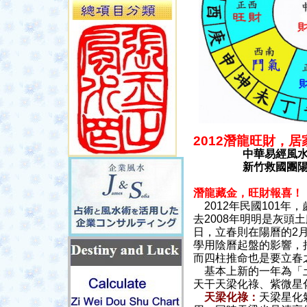
2012潛龍旺財，
中華易經風
新竹救國團
潛龍藏金，旺財報喜！
2012年民國101
去2008年明明是灰頭
日，立春則在陽曆的2月
學用陰曆起盤的影響，
而四柱推命也是要立春
基本上新的一年為
「
天干天梁化祿、紫微星
天梁化祿：
天梁星化