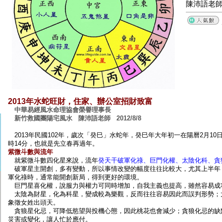
陳沛語老
2013年水蛇旺財，住家、辦公室招財致富
中華易經風水命理協會榮譽理事長
新竹救國團陽宅風水 陳沛語老師
2012/8/8
2013年民國102年，歲次「癸巳」水蛇年，癸巳年大年初一在陽曆2月10
時14分，也就是先立春再過年。
紫微斗數與流年
就紫微斗數四化星來說，流年
癸天干破軍化祿、巨門化權、太陰化科、貪
破軍星主開創，多有變動，所以事情改變的幅度往往比較大，尤其上半年
軍化祿時，通常能開創新局，得到更好的環境。
巨門星喜化權，說服力與權力可同時增加，自我主義也提高，雖然容易成
太陰為財星，化為科星，變成較為樂觀，反而往往容易因此而誤判形勢；
象徵女姓出頭天。
貪狼星化忌，可降低慾望與投機心態，因此桃花也會減少；貪狼化忌的缺
災害或變化，讓人忙於應付。