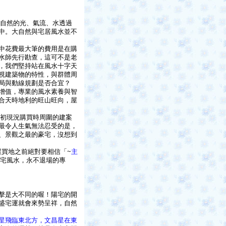
自然的光、氣流、水透過
中。大自然與宅居風水並不
中花費最大筆的費用是在購
水師先行勘查，這可不是老
，我們堅持站在風水十字天
視建築物的特性，與群體周
局與動線規劃是否合宜？
增值，專業的風水素養與智
合天時地利的旺山旺向，屋
初現況購買時周圍的建案
最令人生氣無法忍受的是，
、景觀之最的豪宅，沒想到
買地之前絕對要相信「~
主
宅風水，永不退場的專
擊是大不同的喔！陽宅的開
盛宅運就會來勢呈祥，自然
星飛臨東北方，文昌星在東