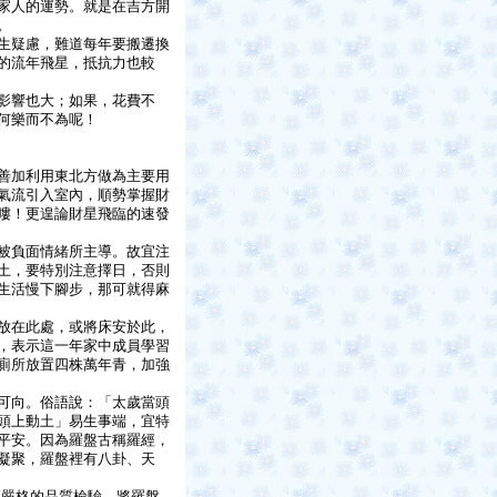
家人的運勢。就是在吉方開
。
生疑慮，難道每年要搬遷換
的流年飛星，抵抗力也較
影響也大；如果，花費不
何樂而不為呢！
善加利用東北方做為主要用
氣流引入室內，順勢掌握財
嘍！更遑論財星飛臨的速發
被負面情緒所主導。故宜注
土，要特別注意擇日，否則
生活慢下腳步，那可就得麻
放在此處，或將床安於此，
，表示這一年家中成員學習
廁所放置四株萬年青，加強
可向。俗語說：「太歲當頭
頭上動土」易生事端，宜特
平安。因為羅盤古稱羅經，
凝聚，羅盤裡有八卦、天
嚴格的品質檢驗，將羅盤