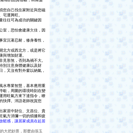
煩您自己找住家附近與您磁
、宅運興旺。
量往往可為成功的關鍵因
公室，恐怕會建康欠佳，因
事宜沉著忍耐，修身養性，
開北方或西北方，或是將它
康與增加財運。
非見形煞，否則為禍不大。
特別注意身體健康以及財
日，又沒有對外窗以納氣，
風水專業智慧，基本應用重
停歇，周圍的環境時刻在變
運用旺氣方來下達指令，瞭
的抉擇。沛語老師祝賀您
出家居中財位、文昌位、貴
旺氣方消彌一切的煩擾和疲
放鬆感，讓居家成員在起居
的大把鈔票，那麼由張玉