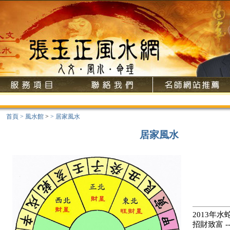
歡
首頁
>
風水館
>
>
居家風水
居家風水
2013年
招財致富 