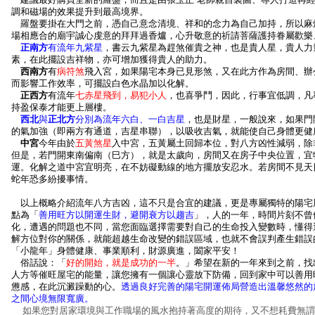
調和磁場的效果提升到最高境界。
羅盤要掛在大門之前，憑自己意念清境、祥和的念力為自己加持，所以麻
場相應合的廟宇誠心虔意的拜拜過香爐，心升敬意的祈請菩薩護持眷屬歡樂
正南方
有流年九紫星
，書云九紫星為趕煞催貴之神，也是貴人星，貴人力
素，在此擺設吉祥物，亦可增加獲得貴人的助力。
西南方
有
病符煞
飛入宮，如果陽宅本身已見形煞，又在此方作為房間、辦
而影響工作效率，可擺設白色水晶加以化解。
正西方
有流年
七赤星飛到，易犯小人
，也喜爭鬥，因此，行事宜低調，凡
持盈保泰才能更上層樓。
西北
與
正北方
分別為流年六白、一白吉星
，也是財星，一般說來，如果門
的氣加強（即兩方有通道，吉星串聯），以吸收吉氣，就能使自己身體更健
中宮
今年由於
五黃煞星
入中宮，五黃屬土回歸本位，對八方凶性減弱，除
但是，若門開東南偏南（巳方），就是太歲向，房間又在房子中央位置，宜
運。化解之道中宮宜明亮，在不妨礙動線的地方擺放安忍水。若房間不見天
蛇年恐多紛擾事情。
以上概略介紹流年八方吉凶，這不只是合宜的建議，更是專屬獨特的陽宅
點為「
善用旺方以開運生財，避開衰方以趨吉
」，人的一年，時間片刻不曾
化，遭遇的問題也不同，當您面臨選擇需要對自己的生命投入變數時，懂得
解方位對你的關係，就能超越生命改變的錯誤區域，也就不會誤判產生錯誤
「小龍年」身體健康、事業順利，財源廣進，闔家平安！
俗話說：「
好的開始，就是成功的一半
。」希望在新的一年來到之前，找
人方等催旺屋宅的能量，讓您擁有一個讓心靈放下防備，回到家中可以善用
憊感，在此沉澱躁動的心。
透過良好完善的陽宅開運佈局營造出溫馨悠然的
之間心境無限寬廣。
如果您對居家環境與工作職場的風水抱持著高度的期待，又不想耗費無謂