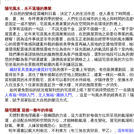
陽宅風水，永不退場的專業
大自然的變換從晨曦到日暮，決定了人的生活作息，使人產生了時間感，
春、夏、秋、冬呼應著四季的變化，人們生活在城市的土地上與時間的流逝
是固定一成不變的，宅居風水應著重於內在空間與外在環境的對應上。
玄學有這樣的一句話：「不說尤值千金，說穿不值錢一文」。人一輩子當
屋置產上，近年來宅居風水意識漸漸抬頭，在您購屋買地之前委任專業的風
梗喔！因為這件事就是非常的重要，由張玉正老師親自經營率領的風水團隊
心的視覺平衡感與建案外觀的藝術美學角度再融入當地的交通地理環境，檢
邊環境配置後房屋應慎選啥方位為坐向？採光面納入的氣流旺盛否？室內格
我們秉持著謹慎熱忱的服務態度為客戶挑選地段，選對好地段可以為房價
慧的判斷為客戶篩選建案，讓價值凌駕於價格之上，確認宅居坐落的方位符
宅坐落的外在景觀視野範圍內看不到嫌惡設施。
藏財富具貴氣的優質好宅
與房價不一定畫上等號的。有些新興重劃區，當
蓋得並不多，居住了幾年後鄰近的空地上開始動工，建案一棟比一棟高，但
當初購買的水岸景觀宅，原本可以看到河水伴綠地、夕陽伴夜空，坐擁水岸
入住沒多久？住家前面蓋起另一棟大樓，河岸的無限景觀一夕消失。
如何避免類似的狀況複製到您的宅居府上呢？那可就得勞煩您了~~在購屋
人有福~明師入門，主人無福~庸師入門
。」這是一句風水界的經典名言！陽
業，賦予居家貼近大自然的樂活方式。
陽宅開運 迎接一整年的幸福
天體對應地理藏著一股幽隱的力道，這力道對於每個方位所呈現的氣場衝
運，必須配合時間和空間與方位，才能轉動氣場，產生變化。屋宅的氣場旺
財氣、事業、人緣皆能襯您心、如您意。
蛇年通書記載大利南北，不利東方（年三煞在寅卯辰、甲乙），
流年旺財