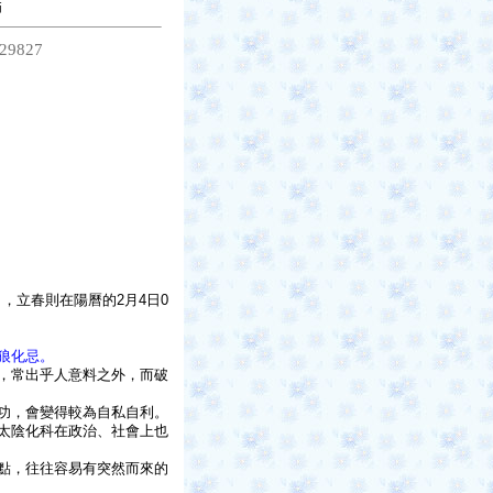
師
29827
日，立春則在陽曆的2月4日0
狼化忌。
，常出乎人意料之外，而破
功，會變得較為自私自利。
太陰化科在政治、社會上也
點，往往容易有突然而來的