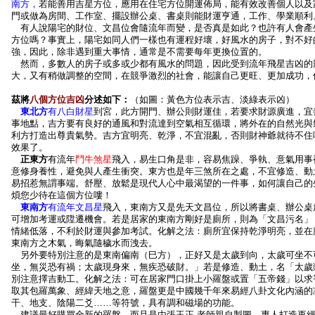
南方，
若能善用吉星方位，應用在住宅方位開運佈局，能有效改善個人以及
門或做為房間、工作室、擺設辦公桌、書桌則能財運亨通，工作、學業順利
有人說陽宅的財位、文昌位會隨流年而變，是否真是如此？也許有人會產
方位嗎？事實上，陽宅如同人們一樣也有運程好壞，好風水的房子，對不好
強，因此，除非遇到重大事情，通常是不需要每年更換位置的。
然而，多數人的房子或多或少都有風水的問題，因此受到流年飛星吉凶的
大，又有稍做調整的空間，在競爭激烈的社會，能讓自己更旺、更加成功，
茲將
八個方位吉凶
分述如下：
（如圖：黃色方位表示吉、淡綠表示凶）
東北方
有八白財星
到宮，此方開門、辦公則財運佳，若要求財源廣進，宜
事地點，吉方要有良好的通風和對流達到空氣相互循環，將外在的自然光與
利方打造出尊貴氣勢。吉方宜明亮、乾淨，不宜混亂，否則財神爺就待不住
效果了。
正東方
有流年
鬥牛煞星
飛入，易生口角是非，容易焦躁、爭執、意氣用事
意修身養性，避免與人產生衝突。東方也是年三煞所在之處，不宜修造、動
易招惹無謂事端。舒壓、放鬆是現代人心中最渴望的一件事，如何讓自己的
煩您少待在這個方位嘍！
東南方
有流年文昌星
飛入，東南方又是先天文昌位，所以將書桌、辦公桌
可增加考運或陞遷機會。若是居家的東南方剛好是廁所，則為「文昌污名」
情緒低落，不利於財運與參加考試。化解之法：廁所宜保持乾淨明亮，並在
東南方之木氣，晦氣隨穢水而洩去。
另外要特別注意的是東南偏南（巳方），正好又是太歲到向，太歲可坐不
坐，無災恐有禍；太歲現身來，無疾恐破財。」若是修造、動土，名「太歲
別注意擇吉動工。化解之法：可在居家門口掛上小羅盤或置「五帝錢」以求
取其包羅萬象、經緯天地之意，羅盤更是中國幾千年來易經八卦文化內涵的
干、地支、陰陽二爻……等符號，具有調和磁場的功能。
建議最好購買全新的羅盤，而且是由張玉正 老師親自製圖、專人打造再經