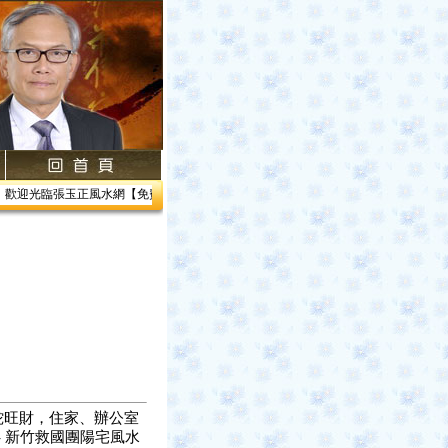
迎光臨張玉正風水網【免費網路線上教學】【風水館】1.居家風水2.企業風水3.帝王風水
水蛇旺財，住家、辦公室
-- 新竹救國團陽宅風水