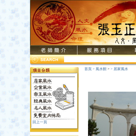
首頁
>
風水館
>
>
居家風水
回上一頁