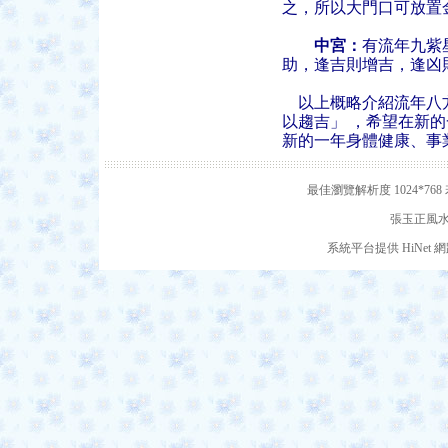
之，所以大門口可放置
中宮：
有流年九紫
助，逢吉則增吉，逢凶
以上概略介紹流年八方
以趨吉」 ，希望在新
新的一年身體健康、事
最佳瀏覽解析度 1024*7
張玉正風水網
系統平台提供 HiNe