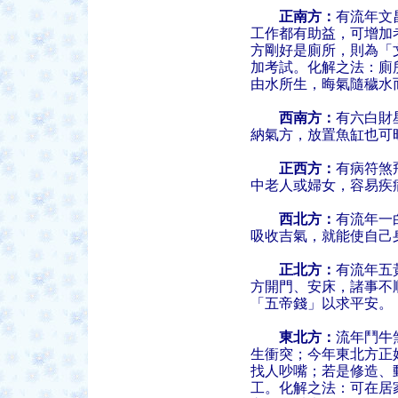
正南方：
有流年文
工作都有助益，可增加
方剛好是廁所，則為「
加考試。化解之法：廁
由水所生，晦氣隨穢水
西南方：
有六白財
納氣方，放置魚缸也可
正西方：
有病符煞
中老人或婦女，容易疾
西北方：
有流年一
吸收吉氣，就能使自己
正北方：
有流年五
方開門、安床，諸事不
「五帝錢」以求平安。
東北方：
流年鬥牛
生衝突；今年東北方正
找人吵嘴；若是修造、
工。化解之法：可在居