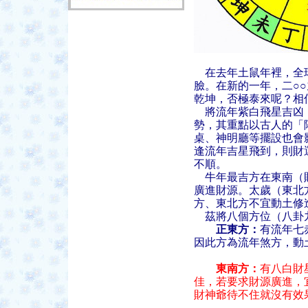
在去年土鼠年裡，全
臉。在新的一年，二○
乾坤，否極泰來呢？相
將流年紫白飛星吉凶，
勢，其重點以古人的「
桌、神明廳等擺設也會
逢流年吉星飛到，則財
不順。
牛年最吉方在東南（財
廣進財源。太歲（東北
方、東北方不宜動土修
茲將八個方位（八卦
正東方：
有流年七
因此方為流年煞方，動
東南方：
有八白財
佳，若要求財源廣進，
財神爺待不住就沒有效