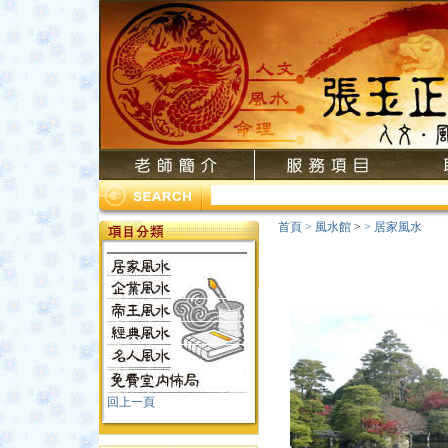
首頁
>
風水館
>
>
居家風水
回上一頁