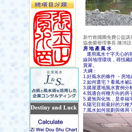
新竹救國團免費公益講
協會榮譽理事長 
房 地 產 風 水
運用風水十字天心的
線與地理環境，尋找藏
賞家。
大綱：
1.好風水的條件 －房
2.如何選宅？看風水祕
3.購屋選地風水實例分
4.我適合何種方向的
5.避煞與化煞，是幸福
6.陽宅目前最好的六種
7.風水如何規劃與佈