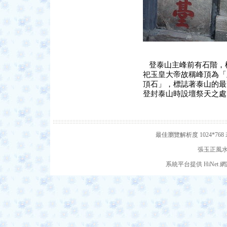
登泰山主峰前有石階，
祀玉皇大帝故稱峰頂為「
頂石」，標誌著泰山的最
登封泰山時設壇祭天之處
最佳瀏覽解析度 1024*7
張玉正風水網
系統平台提供 HiNe