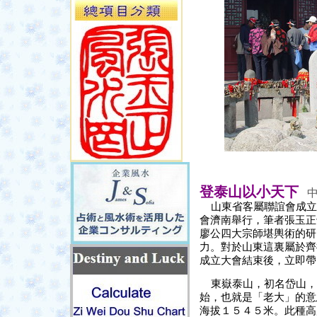
登泰山以小天下
山東省客屬聯誼會成立
會濟南舉行，筆者張玉正
廖公四大宗師堪輿術的研
力。對於山東這裏屬於齊
成立大會結束後，立即帶
東嶽泰山，初名岱山，
始，也就是「老大」的意
海拔１５４５米。此種高