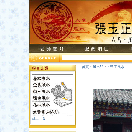
首頁
>
風水館
>
>
帝王風水
回上一頁