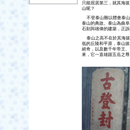
只能屈居第三，就其海拔
山呢？
不登泰山難以體會泰山
泰山的典故。泰山為曲阜
石刻與雄偉的建築，正訴
泰山之高不在於其海拔
低的丘陵和平原，泰山拔
絕奇，以及數千年帝王、
來，它一直雄踞五岳之尊