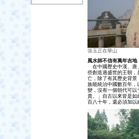
張玉正在華山
風水師不信有萬年吉地
在中國歷史中漢、唐
些創造過盛世的王朝，
亡，除了有其歷史背景
族能統治中國數百年，
變，沒有一個朝代可以
貴。」自古以來皆是如
百八十年，還必須加以