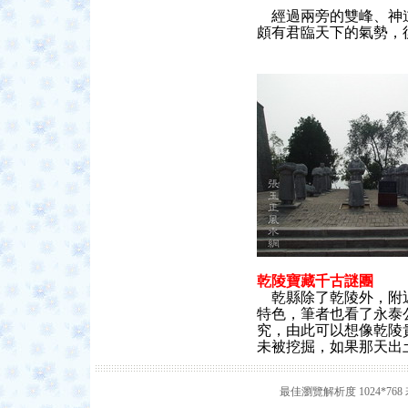
經過兩旁的
雙峰、神
頗有君臨天下的氣勢，
乾陵寶藏千古謎團
乾縣除了乾陵外，附
特色，筆者也看了永泰
究，由此可以想像乾陵
未被挖掘，如果那天出
最佳瀏覽解析度 1024*7