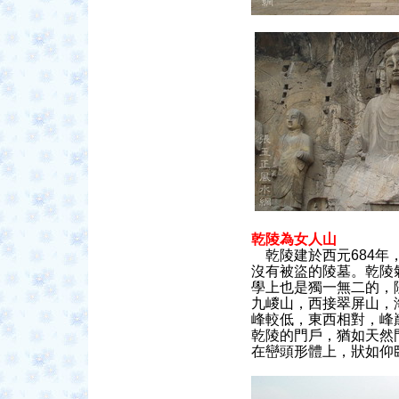
乾陵為
女
人山
乾陵建於西元684
沒有被盜的陵墓。
乾陵
學上也是獨一無二的，
九嵕山，西接翠屏山，
峰較低，東西相對，峰
乾陵的門戶，
猶如天然
在巒頭形體上，狀
如仰