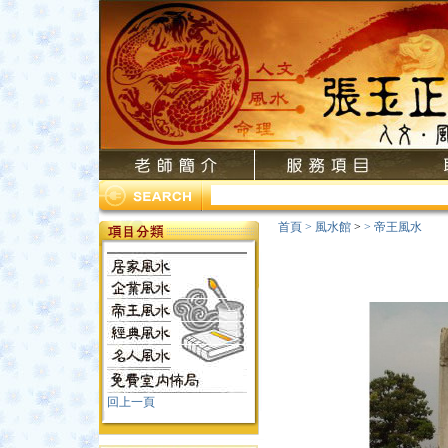
首頁
>
風水館
>
>
帝王風水
回上一頁