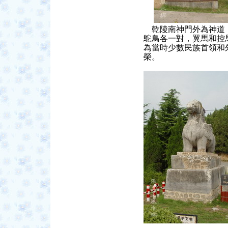
乾陵
南神門外為神道
鴕鳥各一對，翼馬和控
為當時少數民族首領和
榮。