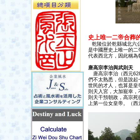
史上唯一二帝合葬
乾陵
位於乾縣城北六
是中國歷史上唯一的二
代表西北方，因此稱為
唐高宗李治與武則天
唐高宗李治
（西元
6
們不太熟悉，但是說起
世民的才人，也算是皇
則天入宮，大加寵幸，
則天干預朝政，高宗死
上第一位女皇帝。
（西