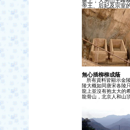
脈上；大房山主峰
帝王、后妃及宗室
無心插柳柳成蔭
所有資料皆顯示金陵
陵大概如同唐宋各陵
龍上並沒有抱太大的
龍骨山，
北京人和山