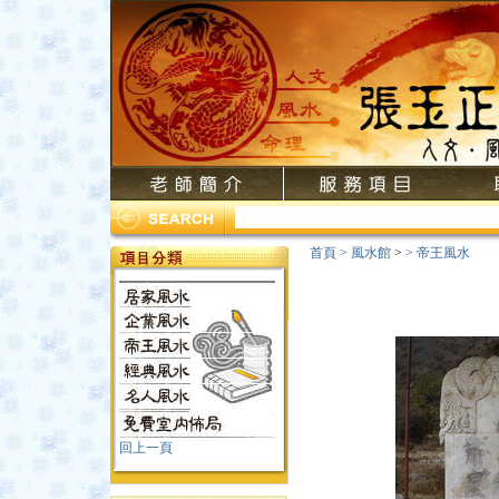
首頁
>
風水館
>
>
帝王風水
回上一頁