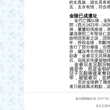
的女真族，婦女具有
去，去水有情，符合
金陵已成遺址
金代亡國以後，金陵
間（西元1621年--1
身
，
屢屢犯境南侵，
據清康熙二年聖祖仁
故明惑形家之說，謂
年，拆毀金陵，割斷
進行了部分修復，但
存，據說考古挖掘已
刻著「金睿宗文武簡
石、花崗岩等建築物
金睿宗名完顏宗輔
過皇帝，而是金朝
兒子完顏雍後來奪
帝，廟號睿宗，並
至於金陵葬了幾
者只能就風水觀點，
最佳瀏覽解析度 1024*7
張玉正風水網