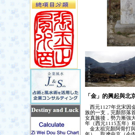
「金」的興起與北
西元1127年
北宋因
族的一支，完顏部落
女真族後，
勢力漸強
年（
西元1115
五年）
金太祖完顏阿骨打
年），取遼中京（今