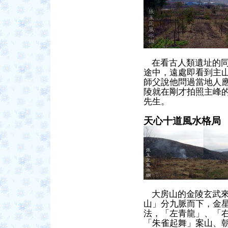
在看
古人類遺址的
途中，遠處即看到主
師父說他問過當地人
陵就在剛才拍照主峰
先生。
天心十道風水格局
大房山的金陵玄武來
山」分九脈而下，金
法，
「左青龍」、「
「朱雀起舞」案山、