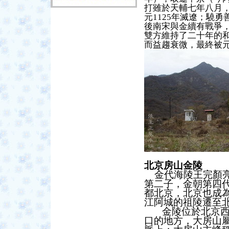
打雖於
天輔七年八月
元
1125
年滅遼；驍勇
後
南宋與金續有戰爭，
雙方維持了二十年的
而益趨衰微，最終被
北京房山金陵
金代海陵王完顏亮
第二子，金朝第四
都北京，北京也成
江阿城的祖陵遷至
金陵位於北京
口的地方，大房山