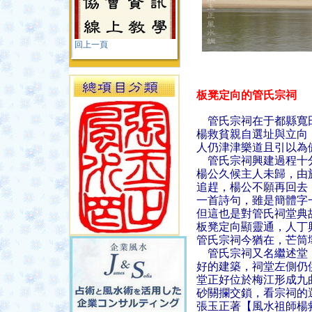
回上一頁
板凳定向的管氏宗祠
管氏宗祠在于都縣寬
楊救貧親自選址與立向
人仍津津樂道且引以為
管氏宗祠興建過程十分
楊公久候主人未歸，由
追趕，楊公不願再回去
一首詩句，雖是簡體字
但這也是對管氏祠堂典
板凳定向顯靈通，人丁
管氏宗祠今猶在，芒筒
管氏宗祠又名繼述堂，
好的建築，祠堂左側仍
堂正好位於梅江形成九
砂關攔交鎖，看宗祠的
張玉正著【風水祖師楊