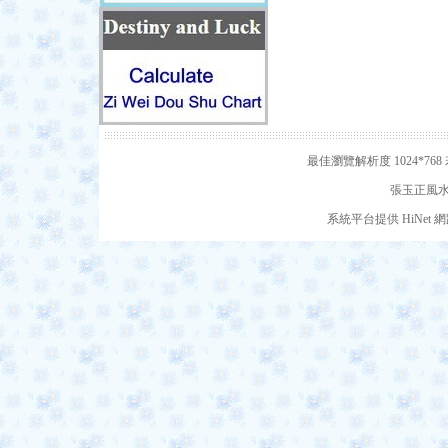
最佳瀏覽解析度 1024*7
張玉正風水網
系統平台提供 HiNe