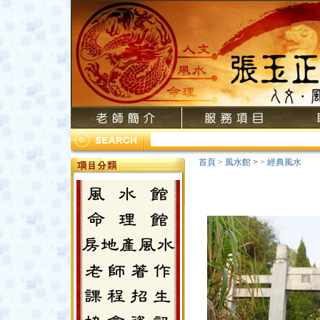
首頁
>
風水館
>
>
經典風水