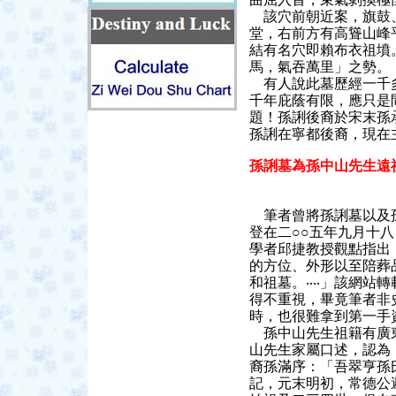
該穴前朝近案，旗鼓、
堂，右前方有高聳山峰
結有名穴即賴布衣祖墳
馬，氣吞萬里」之勢。
有人說此墓歷經一千多
千年庇蔭有限，應只是
題！孫誗後裔於宋末孫
孫誗在寧都後裔，現在
孫誗墓為孫中山先生遠
筆者曾將孫誗墓以及
登在二○○五年九月十
學者邱捷教授觀點指出：
的方位、外形以至陪葬
和祖墓。‧‧‧‧」該網
得不重視，畢竟筆者非
時，也很難拿到第一手
孫中山先生祖籍有廣東
山先生家屬口述，認為
裔孫滿序：「吾翠亨孫
記，元末明初，常德公