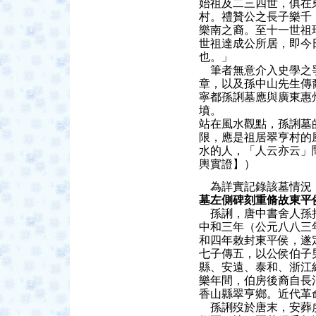
始祖及二三四世，俱在
村。禮贊公之長子樂千
樂南之裔。至十一世祖
世祖達成公所居，即今
也。」
筆者無意介入史學之爭
章，以及孫中山先生傳
寧都孫誗墓應與廣東惠
墳。
站在風水觀點，孫誗墓
限，應是祖居翠亨村的
水的人，「人云亦云」
輿實證】）
為詳實記錄該墓情況
墓左側碑刻重脩故東平
孫誗，唐中書舍人孫拙
中和三年（公元八八三
和四年敕封東平侯，遂
七子傳五，以公侯伯子
縣、安遠、泰和、浙江
樂年間，伯房後裔自長
香山縣翠亨鄉。近代革
孫誗歿於唐末，安葬虔