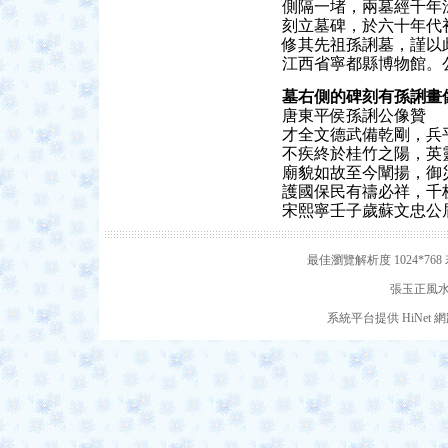
側隔一堵，兩墓經千年
刻立墓碑，於六十年代
修其先祖孫誗墓，謹以
江西省寧都縣博物館。
墓右側的碑刻有孫誗畫
唐東平侯孫誗公像贊
才全文德武備乾剛，兵
不疾終於桂竹之陽，英
廟貌如故至今闡揚，御
護國保民有禱必祥，千
宋熙寧壬子歲蘇文忠公
最佳瀏覽解析度 1024*7
張玉正風水網
系統平台提供 HiNe