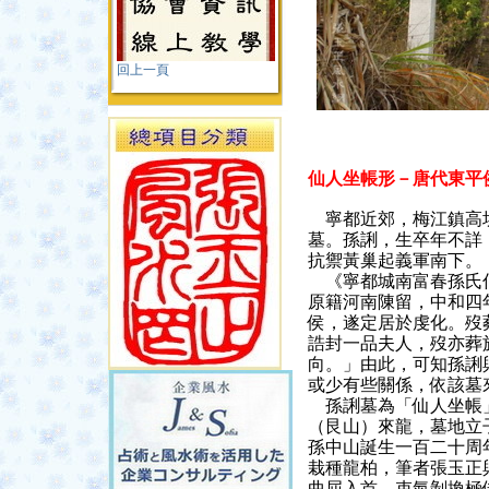
回上一頁
仙人坐帳形－唐代東平
寧都近郊，梅江鎮高
墓。孫誗，生卒年不詳
抗禦黃巢起義軍南下。
《寧都城南富春孫氏伯
原籍河南陳留，中和四
侯，遂定居於虔化。歿
誥封一品夫人，歿亦葬
向。」由此，可知孫誗
或少有些關係，依該墓
孫誗墓為「仙人坐帳」
（艮山）來龍，墓地立
孫中山誕生一百二十周
栽種龍柏，筆者張玉正
曲屈入首，束氣剝換極