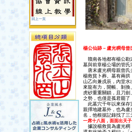
回上一頁
楊公仙跡－盧光稠母曾
贛南各地都有楊公勘
墓與前章楊公壩的管氏
唐末盧光稠母親曾氏夫
楊救貧卜葬。墓有兩拱
山乙向兼戌辰，內堂水
來龍有力，開帳、剝換
虎砂重重關鎖，且刀劍
之勢，也僅是孤君罷了
此墓穴千年以來保存完
親擇地建墓外，也為盧
名，他根据記錄找了三
一席十八面，面面出天子
據說楊救貧為盧光稠
還有此地否？楊曰：「