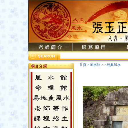
首頁
>
風水館
>
>
經典風水