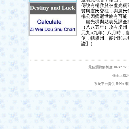
傳說有楊救貧被盧光稠
貧與盧氏交往，與盧氏
楊公因病逝世較有可能
盧光稠與姑表兄譚全播
（八八五年）攻占虔州
元九○九年）八月時，
使，轄虞州、韶州和吉
證】）
最佳瀏覽解析度 1024*7
張玉正風水網
系統平台提供 HiNe