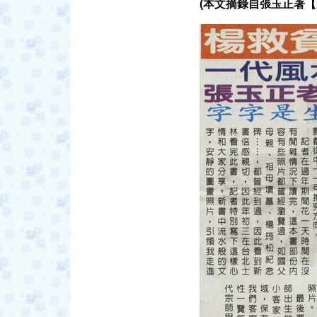
(本文摘錄自張玉正著