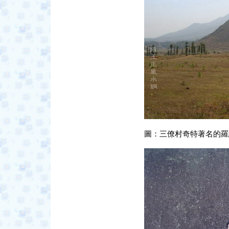
圖：三僚村奇特著名的羅