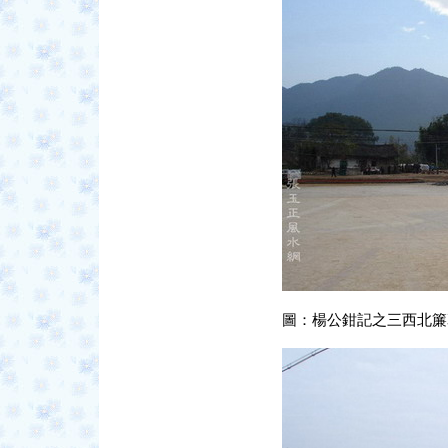
圖：楊公鉗記之三西北簾