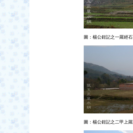
圖：楊公鉗記之一羅經石
圖：楊公鉗記之二甲上羅