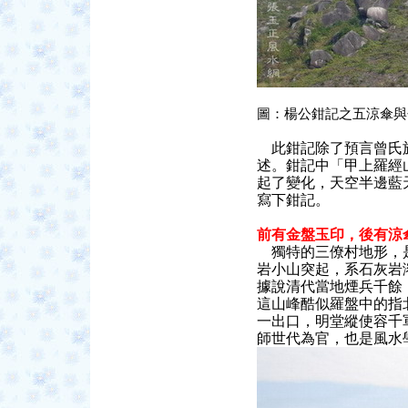
圖：楊公鉗記之五涼傘與
此鉗記除了預言曾氏
述。鉗記中「甲上羅經
起了變化，天空半邊藍
寫下鉗記。
前有金盤玉印，後有涼
獨特的三僚村地形，
岩小山突起，系石灰岩
據說清代當地煙兵千餘
這山峰酷似羅盤中的指
一出口，明堂縱使容千
師世代為官，也是風水