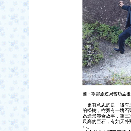
圖：寧都旅遊局曾功孟後
更有意思的是「後有涼
的松樹，樹旁有一塊石
為造景湊合故事，第三
尺高的巨石，有如天外
小。