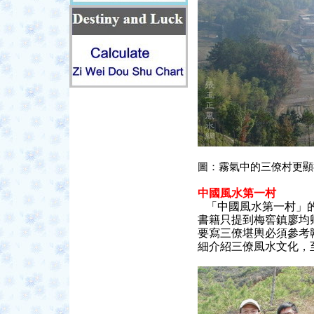
圖：霧氣中的三僚村更顯
中國風水第一村
「中國風水第一村」
書籍只提到梅窖鎮廖均
要寫三僚堪輿必須參考
細介紹三僚風水文化，