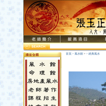
首頁
>
風水館
>
>
經典風水