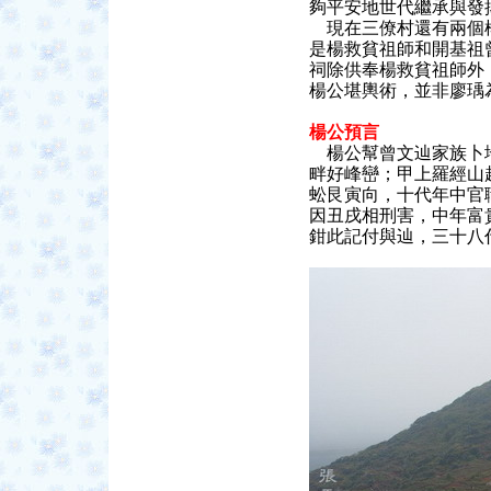
夠平安地世代繼承與發
現在三僚村還有兩個楊
是楊救貧祖師和開基祖
祠除供奉楊救貧祖師外
楊公堪輿術，並非廖瑀
楊公預言
楊公幫曾文辿家族卜
畔好峰巒；甲上羅經山
蚣艮寅向，十代年中官
因丑戌相刑害，中年富
鉗此記付與辿，三十八