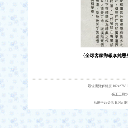
〈全球客家郵報李純恩
最佳瀏覽解析度 1024*7
張玉正風水網
系統平台提供 HiNe