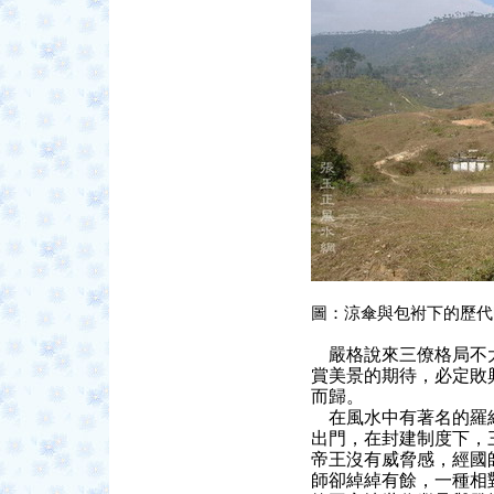
圖：涼傘與包袝下的歷代
嚴格說來三僚格局不大
賞美景的期待，必定敗
而歸。
在風水中有著名的羅經
出門，在封建制度下，
帝王沒有威脅感，經國
師卻綽綽有餘，一種相