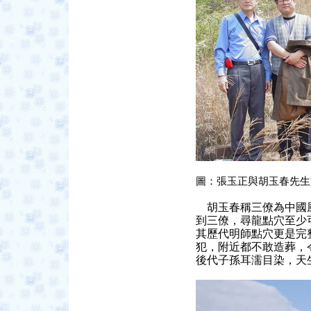
圖：張玉正與胡玉春先生
胡玉春稱三僚為中國風
到三僚，尋龍點穴至少
其歷代明師點穴更是完
犯，附近都不敢造葬，
後代子孫耳濡目染，天