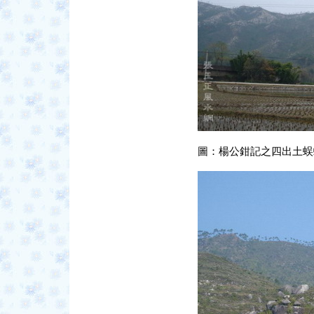
圖：楊公鉗記之四出土蜈