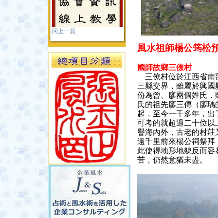
回上一頁
風水祖師楊公筠松
國師故鄉三僚村
三僚村位於江西省南
三縣交界，雖屬於興國
份為曾、廖兩個姓氏，
氏的祖先廖三傳（廖瑀
起，至今一千多年，出
可考的就超過二十位以
譽海內外，古老的村莊
遠千里前來楊公祠祭拜
此使得地形地貌反而容
苦，仍然意猶未盡。