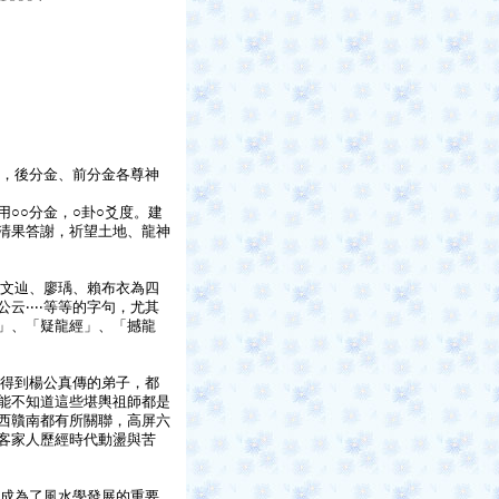
，後分金、前分金各尊神
用○○分金，○卦○爻度。建
清果答謝，祈望土地、龍神
文辿、廖瑀、賴布衣為四
‧‧‧‧等等的字句，尤其
」、「疑龍經」、「撼龍
得到楊公真傳的弟子，都
能不知道這些堪輿祖師都是
西贛南都有所關聯，高屏六
客家人歷經時代動盪與苦
成為了風水學發展的重要