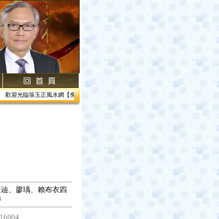
歡迎光臨張玉正風水網【免費網路線上教學】【風水館】1.居家風水2.企業風水3.帝王
文辿、廖瑀、賴布衣四
師
16004