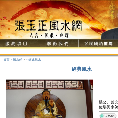
首頁
>
風水館
>
>
經典風水
經典風水
楊公、曾
位堪輿宗