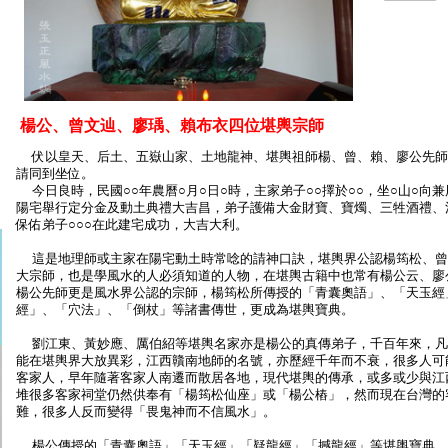
楊公、曾文辿、廖瑀、賴布衣四位堪輿宗師
伏以皇天、后土、五嶽山家、土地龍神、堪輿祖師楊、曾、賴、廖公先師
請同到坐位。
今日良時，民國○○年農曆○月○日○時，主家弟子○○擇於○○，坐○山○向兼
陽宅舉行定分金及動土典禮大吉昌，弟子護備大金財寶、寶燭、三牲酒禮、
保佑弟子○○○在此建宅成功，大吉大利。
這是地理師或主家在陽宅動土時常唸的請神口訣，堪輿界公認楊筠松、曾
大宗師，也是學風水的人必須知道的人物，在堪輿古籍中也常有楊公云、廖公云
楊公先師更是風水界公認的宗師，楊筠松所傳授的「青囊奧語」、「天玉經
經」、「穴法」、「倒杖」等諸書傳世，更成為堪輿寶典。
劉江東、黃妙應、厲伯紹等堪輿名家亦是楊公的真傳弟子，千百年來，凡
能在堪輿界大放異彩，江西贛南地師的名號，亦歷經千年而不衰，很多人可
客家人，早年隨著客家人南遷而散居各地，現代堪輿的傳承，或多或少與江
堆很多客家祠堂仍然供奉有「楊筠松仙座」或「楊公樁」，然而現在台灣的
難，很多人反而變得「畏鬼神而不信風水」。
楊公傳授的「青囊奧語」「天玉經」「疑龍經」「撼龍經」等堪輿寶典，