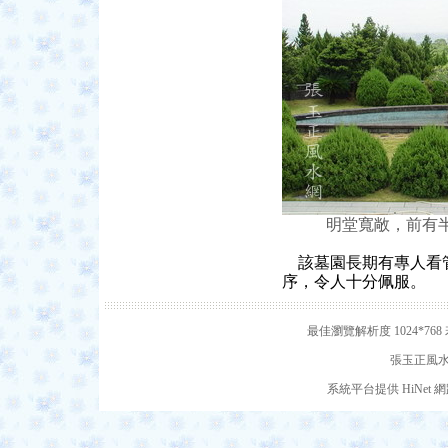
明堂寬敞，前有半
該墓園長期有專人看
序，令人十分佩服。
最佳瀏覽解析度 1024*7
張玉正風水網
系統平台提供 HiNe