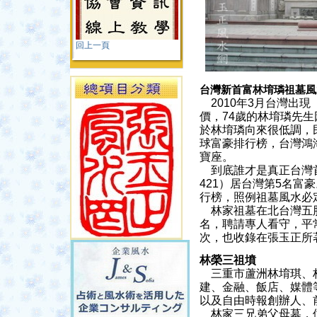
回上一頁
台灣新首富林堉璘祖墓風
2010年3月台灣出
價，74歲的林堉璘先
於林堉璘向來很低調，
球富豪排行榜，台灣鴻海
寶座。
到底誰才是真正台灣首
421）居台灣第5名
行榜，照例祖墓風水必
林家祖墓在北台灣五股
名，聘請專人看守，平
次，也收錄在張玉正所
林榮三祖墳
三重市蘆洲林堉琪、林
建、金融、飯店、媒體
以及自由時報創辦人、
林家三兄弟父母墓，位