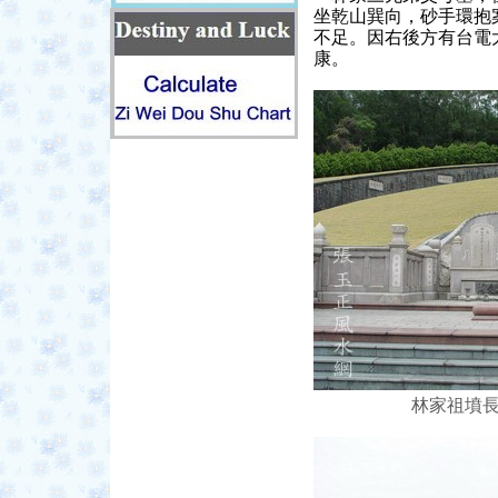
坐乾山巽向，砂手環抱
不足。因右後方有台電
康。
林家祖墳長期