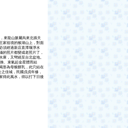
，來龍山脈屬烏來北插天
王家祖墳的猴湖山上，對面
必須經過新店直潭堰淨水
攝的照片都變成老照片了，
水庫，又彎繞至台北盆地。
換、束氣起金星體而結
暍形為母猴餵乳，此穴結在
公之佳城，民國戊戌年修，
家得此風水，得以打下日後