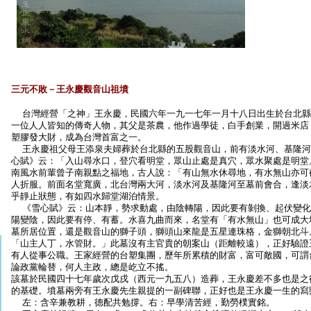
三元不敗－王永慶觀音山祖墳
台灣經營「之神」王永慶，民國六年一九一七年一月十八日出生於台北縣
一位人人皆知的傳奇人物，其父是茶農，他作過學徒，白手創業，開過米店
塑膠發大財，成為台灣首富之一。
王永慶祖父母王添泉夫婦葬於台北縣的五股觀音山，前有淡水河、基隆河
心賦》云：「入山尋水口，登穴看明堂，眾山止處是真穴，眾水聚處是明堂
南風水前輩曾子南親點之福地，古人說：「有山無水休尋地，有水無山亦可
人折服。前面名堂寬廣，北台灣兩大河，淡水河及基隆河至墓前會合，逢淡
乎靜止狀態，有如四水歸堂湖泊情景。
《雪心賦》云：山本靜，勢求動處，由陰轉陽，因此要有剝換、起伏變化
陽變陰，因此要有停、有蓄。水喜九曲而來，名堂有「有水無山」也可成大
墓所居位置，還是觀音山的獅子頭，獅頭山來龍是五星連珠格，金獅朝北斗
「山主人丁，水管財。」此墓沒有主官貴的朝案山（距離較遠），正好驗證
有人從事公職。王家經營的台塑集團，歷年所累積的財富，富可敵國，可謂
論政黨輪替，何人主政，總是屹立不搖。
該墓於民國四十七年歲次戊戌（西元一九五八）造葬，王永慶差不多也是之
的基礎。墳墓兩旁有王永慶先生親提的一副碑聯，正好也是王永慶一生的寫
左：含辛兼教耕，德配共勉撐。右：早學清苦經，勤勞樸實銘。