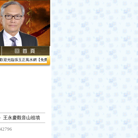
迎光臨張玉正風水網【免費網路線上教學】【風水館】1.居家風水2.企業風水3.帝王風水
－ 王永慶觀音山祖墳
42796