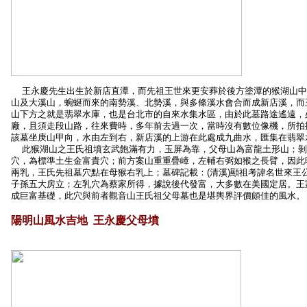
王永慶先生出生於新店直潭，而先祖王世來更安葬於後方塗潭的猴湖山中
山及大溪山，蜿蜒而來的南勢溪、北勢溪，與多條溪水會合而成新店溪，而
山下方之就是翡翠水庫，也是台北市的自來水集水區，由於此墓路途遙遠，
廠，且須走段山路，往來費時，多年前去過一次，當時沒有數位像機，所拍
該墓坐庚山甲向，水由左到右，新店溪的上游在此處成九曲水，匯集在翡翠
此猴湖山之王氏祖墳玄武飽滿有力，玉屏為靠，父母山為富龍土形山；剝
穴，為標準土生金富貴穴；前方案山重重疊嶂，左輔右弼如猴之長臂，因此
兩乳，王氏先祖墓穴點在母猴右乳上；墓碑記載：(清溪)顯祖考諱名世來王
子孫五大房立；左乳穴為蔡家所得，據說後代發富，大多數在美國定居。王
成巨富基礎，此穴與前者觀音山王氏祖父母墓也是堪輿界評價頗佳的風水。
陽明山風水吉地 王永慶父母墳