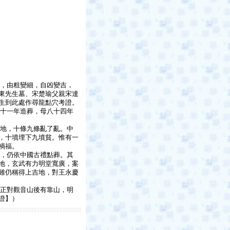
，由粗變細，自凶變吉，
東先生墓、宋楚瑜父親宋達
生到此處作尋龍點穴考證。
十一年造葬，母八十四年
地，十條九條亂了亂。中
，十墳埋下九墳貧。惟有一
禍福。
，仍依中國古禮點葬。其
地，玄武有力明堂寬廣，案
雖仍稱得上吉地，對王永慶
正對觀音山後有靠山，明
證】）