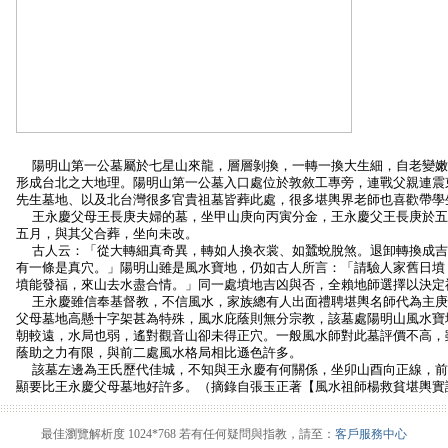
陽明山第一公墓屬於七星山來龍，層層剝換，一轉一換大生細，自老變嫩
形成台北之大地理。陽明山第一公墓入口處位於敦敘工專旁，連戰父親連震
先生墓地、以及北台灣很多官貴祖墓皆葬此處，很多堪輿界老師也喜歡帶學
王永慶父母王長庚夫婦的墓，坐甲山庚向丙寅分金，王永慶父王長庚於五
五月，與其父合葬，坐向未改。
古人云：「從大轉細真奇異，轉如人換衣裳、如蠶蛻脫煞。退卸轉換成吉
有一條是真穴。」陽明山雖是風水寶地，仍如古人所言：「請驗人家舊日墳
墳能發福，來山去水盡合情。」同一處墳地吉凶與否，全賴地師選擇以決定
王永慶雖信奉基督教，不信風水，家族總有人出面禮聘堪輿名師代為主庚
父母墓地高懸十字架甚為特殊，風水庇蔭則無分宗教，該墓處陽明山風水寶
朝較遠，水局也弱，遙對觀音山卻未得正穴。一般風水師對此墓評價不高，
蔭助之力有限，與前二處風水格局相比遜色許多。
該墓左邊為王氏歷代佳城，不知與王永慶有何關係，坐卯山酉向正線，前
顯要比王永慶父母墓地好許多。（摘錄自張玉正著【風水祖師楊救貧堪輿實
最佳瀏覽解析度 1024*768 若有任何疑問與指教，請至：
客戶服務中心