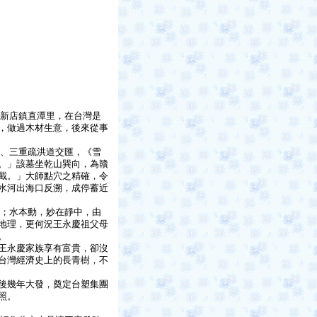
新店鎮直潭里，在台灣是
，做過木材生意，後來從事
、三重疏洪道交匯，《雪
。」該墓坐乾山巽向，為贛
截。」大師點穴之精確，令
水河出海口反溯，成停蓄近
；水本動，妙在靜中，由
地理，更何況王永慶祖父母
。
王永慶家族享有富貴，卻沒
台灣經濟史上的長青樹，不
後幾年大發，奠定台塑集團
照。