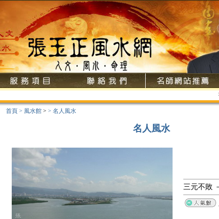
歡
首頁
>
風水館
>
>
名人風水
名人風水
三元不敗 