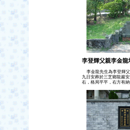
李登輝父親李金龍
李金龍先生為李登輝父
九日安葬於三芝鄉龍巖安
右，格局平平，右方有納