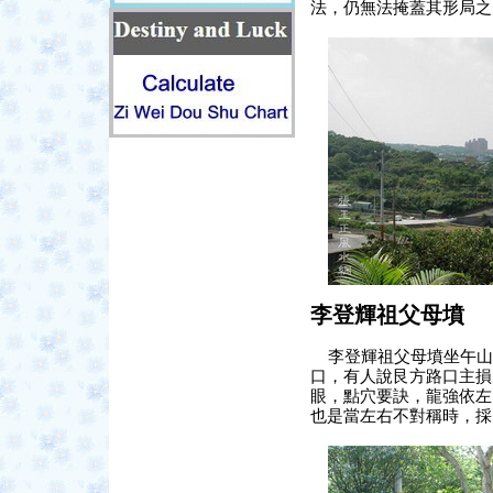
法，仍無法掩蓋其形局之
李登輝祖父母
墳
李登輝
祖父母
墳坐
午山
口，有人說艮方路口主損
眼，點穴要訣，龍強依左
也是當左右不對稱時，採