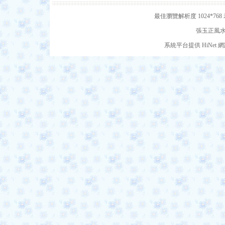
最佳瀏覽解析度 1024*7
張玉正風水網
系統平台提供 HiNe