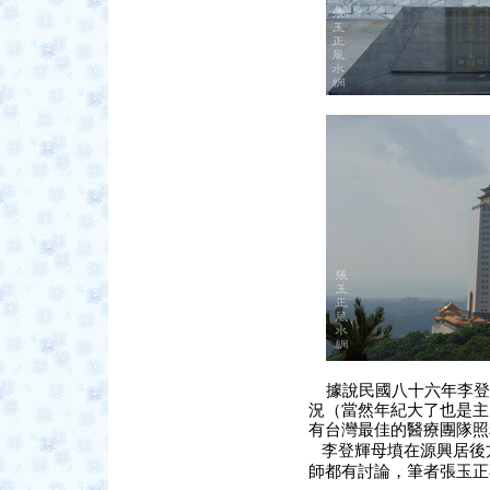
據說民國八十六年李登
況（當然年紀大了也是主
有台灣最佳的醫療團隊照
李登輝母墳在源興居後
師都有討論，筆者張玉正