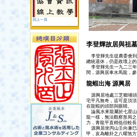
回上一頁
李登輝故居與祖
李登輝先生從農委會到
總統退休，仍是政壇上的
李登輝先生一九二三年
間，源興居車水馬龍，參
龍蝦出海
源興居
源興居地處三芝鄉埔頭
宅平凡無奇，這可是頂頂
在龍蝦的頭部與眼睛。
論風水來龍屬於七星山
龍一樣，無法觀察形局之
力，青龍平直稍低但較長
源興居
坐丙山壬向兼巳
甲，亥為離卦之八曜煞方