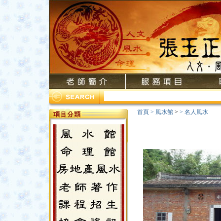
首頁
>
風水館
>
>
名人風水