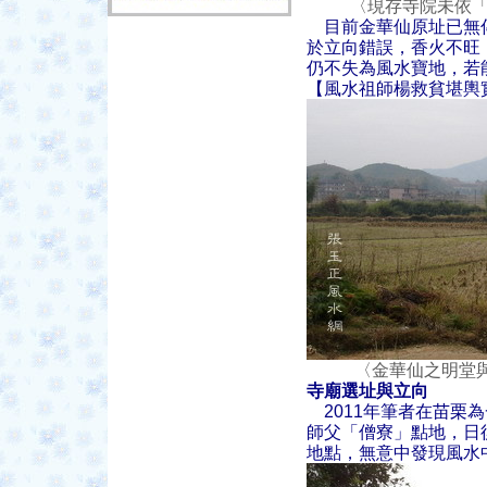
〈現存寺院未依「天
目前金華仙原址已無
於立向錯誤，香火不旺
仍不失為風水寶地，若
【風水祖師楊救貧堪輿
〈金華仙之明堂與
寺廟選址與立向
2011年筆者在苗栗
師父「僧寮」點地，日
地點，無意中發現風水