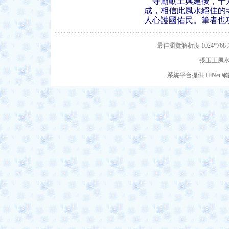
寺廟動土興建後，十方
成，相信此風水絕佳的
人心護國佑民。筆者也
最佳瀏覽解析度 1024*7
張玉正風水網
系統平台提供 HiNe