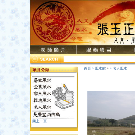
首頁
>
風水館
>
>
名人風水
回上一頁