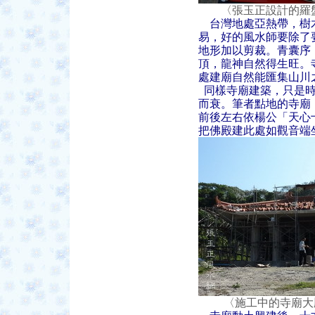
〈張玉正設計的羅盤
台灣地處亞熱帶，樹
易，好的風水師要除了
地形加以剪裁。青囊序
頂，龍神自然得生旺。
處建廟自然能匯集山川
同樣寺廟建築，只是時
而衰。筆者點地的寺廟
前後左右依楊公「天心
把佛殿建此處如觀音端
〈施工中的寺廟大