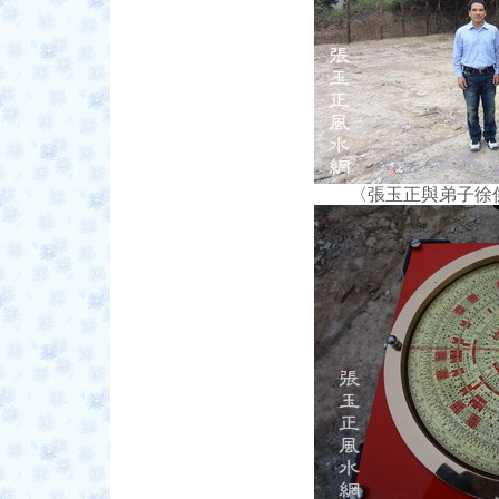
〈張玉正與弟子徐傑