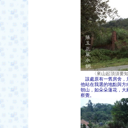
〈來山起頂須要知
該處原有一舊房舍，
他站在我選的地點與方
朝山，如朵朵蓮花，大
察覺。