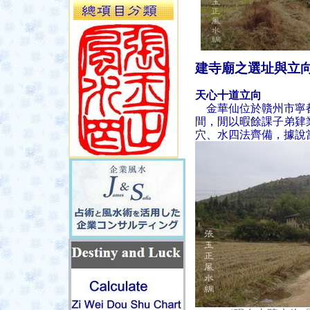
建寺廟之選址與立
天心十道立向
金華仙位於贛州市寧都
間，閒以暇餘課子弟肄
穴、水四法齊備，據說