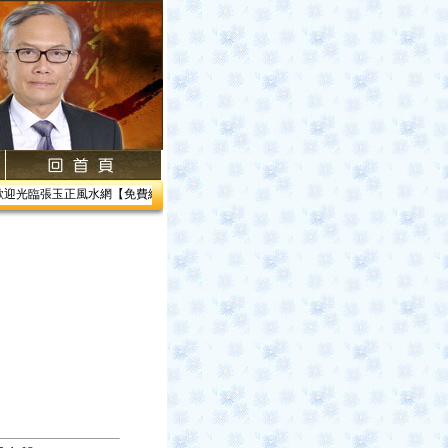
張玉正風水網【免費網路線上教學】【風水館】1.居家風水2.企業風水3.帝王風水4.經