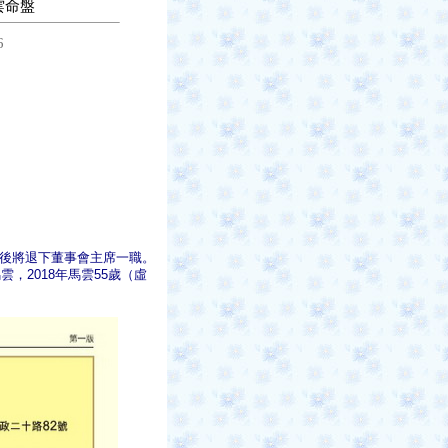
雲命盤
6
年後將退下董事會主席一職。
雲，2018年馬雲55歲（虛