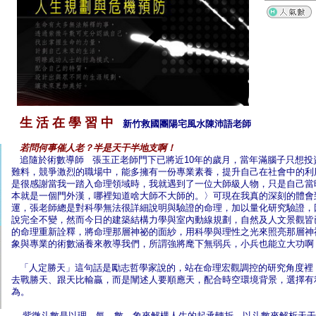
生 活 在 學 習 中
新竹救國團陽宅風水陳沛語老師
若問何事催人老？半是天干半地支啊！
追隨於術數導師 張玉正老師門下已將近10年的歲月，當年滿腦子只想投
難料，競爭激烈的職場中，能多擁有一份專業素養，提升自己在社會中的利
是很感謝當我一踏入命理領域時，我就遇到了一位大師級人物，只是自己當
本就是一個門外漢，哪裡知道啥大師不大師的。〉可現在我真的深刻的體會
運，張老師總是對科學無法很詳細說明與驗證的命理，加以量化研究驗證，
說完全不變，然而今日的建築結構力學與室內動線規劃，自然及人文景觀皆
的命理重新詮釋，將命理那層神祕的面紗，用科學與理性之光來照亮那層神
象與專業的術數涵養來教導我們，所謂強將麾下無弱兵，小兵也能立大功啊
「人定勝天」這句話是勵志哲學家說的，站在命理宏觀調控的研究角度裡
去戰勝天、跟天比輸贏，而是闡述人要順應天，配合時空環境背景，選擇有
為。
紫微斗數是以理、氣、數、象來解構人生的起承轉折，以斗數來解析天干