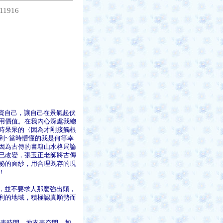
11916
資自己，讓自己在景氣起伏
用價值。在我內心深處我總
時呆呆的〈因為才剛接觸根
到~當時懵懂的我是何等幸
因為古傳的書籍山水格局論
已改變，張玉正老師將古傳
祕的面紗，用合理既存的現
！
，並不要求人那麼強出頭，
利的地域，積極認真順勢而
表時間，地支表空間，加