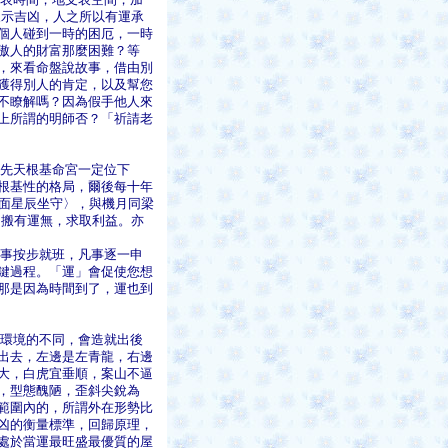
象示吉凶，人之所以有運承
個人碰到一時的困厄，一時
傲人的財富那麼困難？等
，來看命盤說故事，借由別
獲得別人的肯定，以及幫您
不瞭解嗎？因為假手他人來
上所謂的明師否？「祈請老
先天根基命宮一定位下
根基性的格局，爾後每十年
陽面星辰坐守〉，與機月同梁
 搬有運無，求取利益。亦
事按步就班，凡事逐一申
鍵過程。「運」會促使您想
那是因為時間到了，運也到
環境的不同，會造就出後
出去，左邊是左青龍，右邊
大，白虎宜垂順，案山不逼
，型態醜陋，歪斜尖銳為
範圍內的，所謂外在形勢比
凶的衡量標準，回歸原理，
處於當運最旺盛最優質的屋