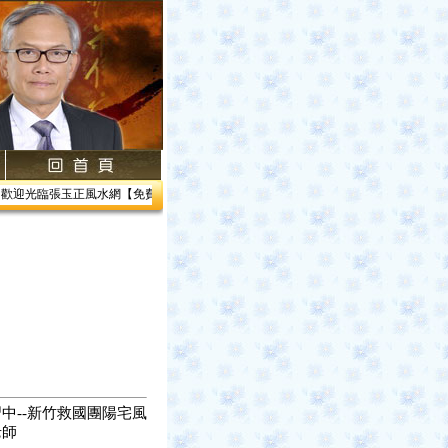
迎光臨張玉正風水網【免費網路線上教學】【風水館】1.居家風水2.企業風水3.帝王風
中--新竹救國團陽宅風
老師