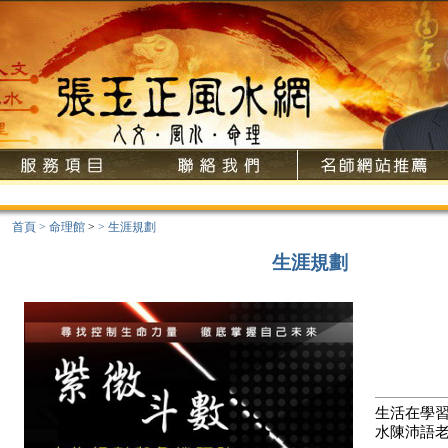
歡
首頁
>
命理館
>
>
生涯規劃
生涯規劃
生活在學習
水陳沛語