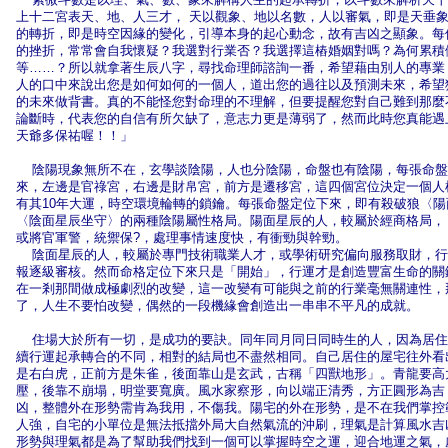
上十二宮表天、地、人三才， 天以觀象、地以名數，人以審氣，即是天垂
的轉折，即是時空因緣的變化，引導本身的起心動念，故有吉凶之顯象。每
的挫折，常常會自我懷疑？我選對行業否？我選擇這樁婚姻對嗎？為何累積
等……？所以就拿著生辰八字，尋找命理師諮詢一番，希望藉由別人的專業
人的口中來說出您是如何如何的一個人，道出您的過往以及預測未來，希望
的未來做背書。真的不能怪您對命理的不理解，但要提醒您對自己難到那麼
論斷時，代表您的自信有所欠缺了，意志力更是薄弱了，然而此時您真能遇
天爺多保祐喔！！」
陰陽現象無所不在，玄學談陰陽，人也分陰陽，命盤也有陰陽，每張命盤
來，左邊是官祿宮，右邊是財帛宮，前方是遷移宮，這四個宮位決定一個人
有其10年大運，時空環境輪轉的鎖鑰。每張命盤定位下來，即有殺破狼〈
〈陰面星辰坐守〉的兩種陰陽屬性格局。陽面星辰的人，較屬於經商格局，
或將官軍警，統禦保?，處理事情速度快，有衝勁與幹勁。
陰面星辰的人，較屬於專門技術職業人才，或學術研究偏向服務取財，行
報逐級審核。然而命格定位下來只是「開始」，行運才是創造豐富生命的關
在一剎那間做成極劇烈的改變，這一改變有可能與之前的行業毫無關連性，
了，人生不要怕改變，偶然的一段機緣會創造出一串串不平凡的成就。
住場大於所有一切，是成功的要訣。同年同月同日同時生的人，因為居住
續行運起承轉合的不同，相對的結局也不盡然相同。自己居住的屋宅往外看
是右白虎，正前方是朱雀，後面靠山是玄武，古稱「四獸地形」。青龍要高
壓，後靠不崩塌，明堂要寬廣。風水家察形，向以端正清秀，方正圓形為吉
凶，整體外在形勢需肯為我用，不傷我。陽宅的外在形勢，是不在我們掌控
人強，自宅的小單位是無法抵擋外局大自然氣流的沖刷，理氣是計算風水吉
形勢與理氣都是為了幫助我們找到一個可以掌握時空之運，迎合地運之氣，