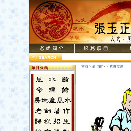
首頁
>
命理館
>
>
紫微改運