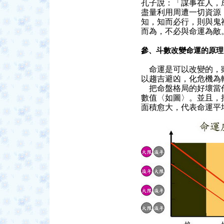
孔子說：「謀事在人，
盡量利用周遭一切資源
知，知而必行，則與鬼
而為，不必與命運為敵
參、斗數改變命運的原
命運是可以改變的，雖
以趨吉避凶，化危機為
把命盤格局的好壞當作
數值〈如圖〉。並且，
面積愈大，代表命運平