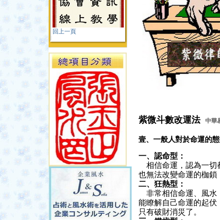
回上一頁
紫微斗數改運法
中華
壹、一般人對於命運的態
一、認命型：
相信命運，認為一切都
也無法改變命運的枷鎖
二、狂熱型：
非常相信命運、風水，
能瞭解自己命運的起伏
只有破財消災了。