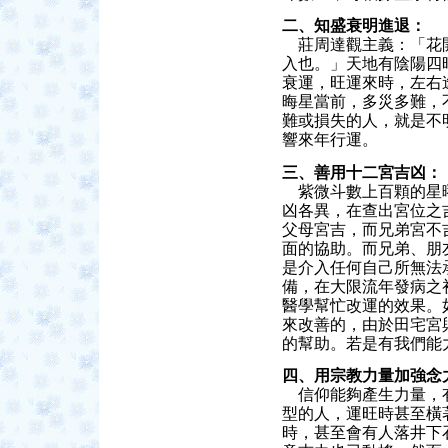
二、知盛衰明進退：
莊周達觀主義：「花開
入也。」天地有陰陽四
衰運，旺運來時，左右
晦星當前，多災多難，
難或損失的人，就是不
響來年行運。
三、善用十二宮吉凶：
紫微斗數上百顆的星曜
凶各異，在查出宮位之
父母宮吉，而兄弟宮不
面的協助。而兄弟、朋
是介入任何自己所無法
備，在大限流年發病之
醫學幫忙改運的效果。
來改善的，由於田宅宮
的幫助。若是有我們能
四、用宗教力量加強念
信仰能夠產生力量，有
型的人，運旺時甚至橫
時，甚至會有人落井下