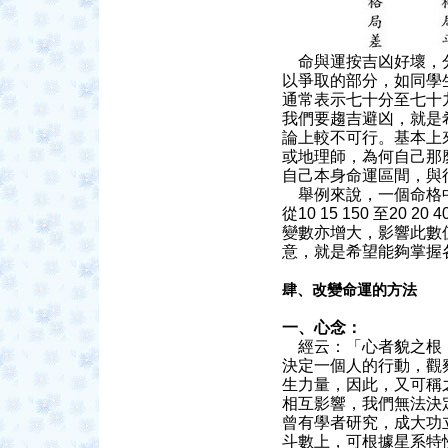
命與運按吉凶好壞，
以爭取的部分，如同學
通常表示七十分至七十
我們要趨吉避凶，就是
論上較不可行。基本上
或地理師，為何自己那
自己本身命運區間，與
舉例來說，一個命格中
從10 15 150 至2
變數亦增大，影響此數
意，就是希望能夠掌握
肆、改變命運的方法
一、心念：
經云：「心者貌之根，
決定一個人的行動，觀
生力量，因此，又可稱
相互影響，我們無法決
曾有學者研究，成大功
斗數上，可根據星系特