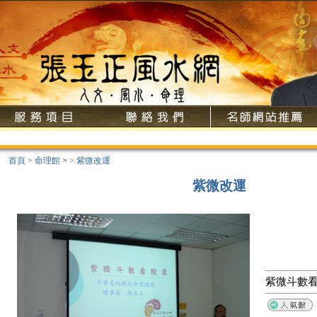
歡
首頁
>
命理館
>
>
紫微改運
紫微改運
紫微斗數