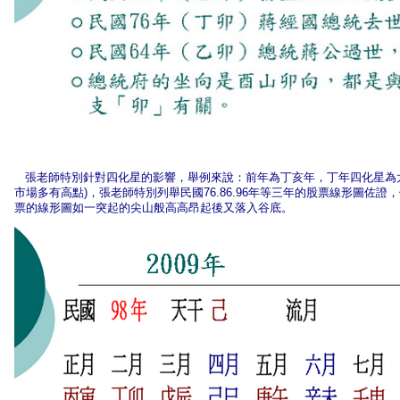
張老師特別針對四化星的影響，舉例來說：前年為丁亥年，丁年四化星為太
市場多有高點)，張老師特別列舉民國76.86.96年等三年的股票線形圖佐
票的線形圖如一突起的尖山般高高昂起後又落入谷底。