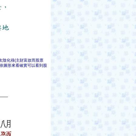
陰化祿(主財富故而股票
證，依圖形來看確實可以看到股