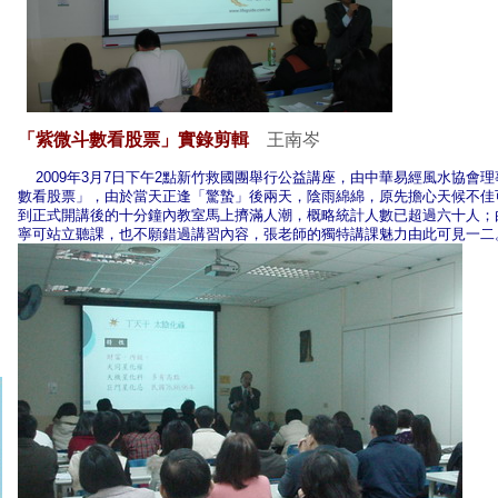
「紫微斗數看股票」實錄剪輯
王南岑
2009年3月7日下午2點新竹救國團舉行公益講座，由中華易經風水協會
數看股票」，由於當天正逢「驚蟄」後兩天，陰雨綿綿，原先擔心天候不佳
到正式開講後的十分鐘內教室馬上擠滿人潮，概略統計人數已超過六十人；
寧可站立聽課，也不願錯過講習內容，張老師的獨特講課魅力由此可見一二