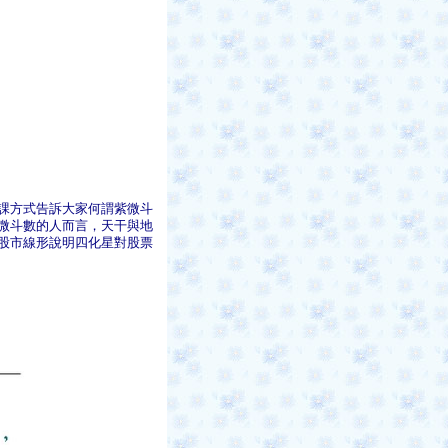
課方式告訴大家何謂紫微斗
微斗數的人而言，天干與地
股市線形說明四化星對股票