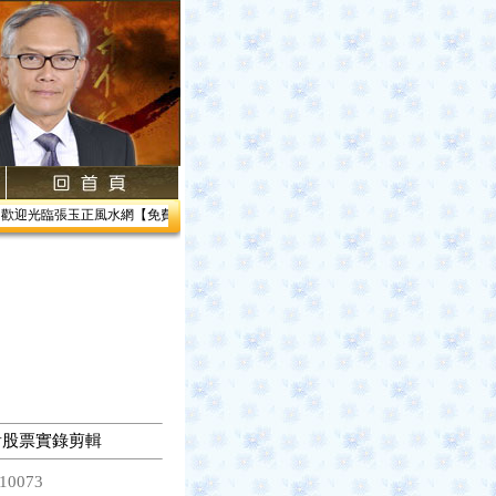
迎光臨張玉正風水網【免費網路線上教學】【風水館】1.居家風水2.企業風水3.帝王風水
看股票實錄剪輯
10073