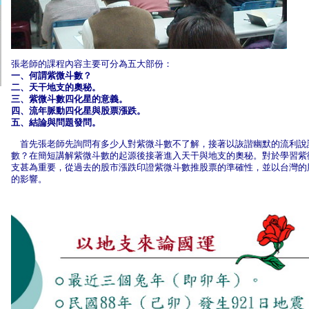
張老師的課程內容主要可分為五大部份：
一、何謂紫微斗數？
二、天干地支的奧秘。
三、紫微斗數四化星的意義。
四、流年脈動四化星與股票漲跌。
五、結論與問題發問。
首先張老師先詢問有多少人對紫微斗數不了解，接著以詼諧幽默的流利說
數？在簡短講解紫微斗數的起源後接著進入天干與地支的奧秘。對於學習紫
支甚為重要，從過去的股市漲跌印證紫微斗數推股票的準確性，並以台灣的
的影響。