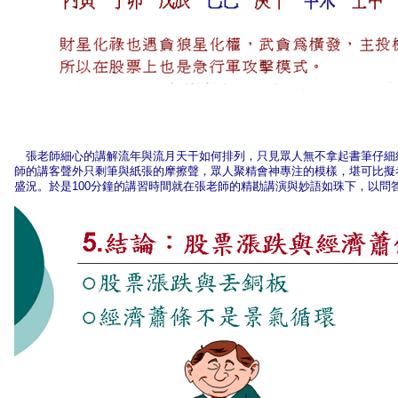
張老師細心的講解流年與流月天干如何排列，只見眾人無不拿起書筆仔細
師的講客聲外只剩筆與紙張的摩擦聲，眾人聚精會神專注的模樣，堪可比擬
盛況。於是100分鐘的講習時間就在張老師的精勘講演與妙語如珠下，以問