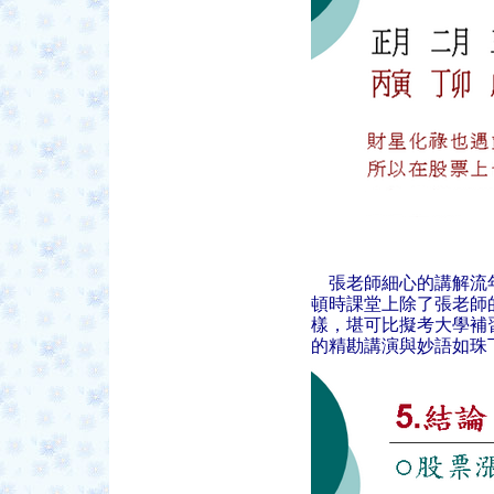
張老師細心的講解流年
頓時課堂上除了張老師
樣，堪可比擬考大學補
的精勘講演與妙語如珠