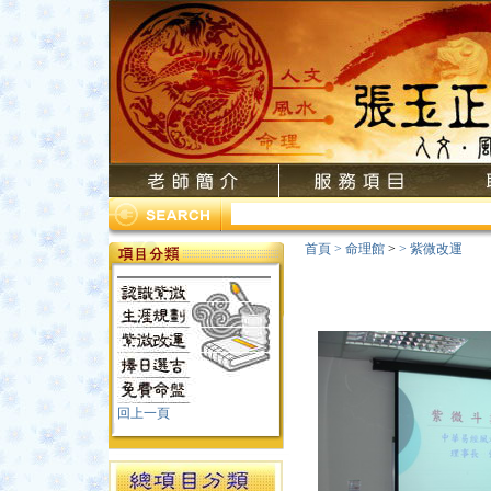
首頁
>
命理館
>
>
紫微改運
回上一頁