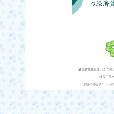
最佳瀏覽解析度 1024*7
張玉正風水網
系統平台提供 HiNe