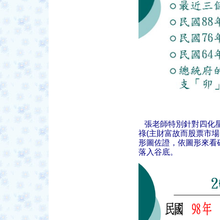
張老師特別針對四化星
祿(主財富故而股票市場
形圖佐證，依圖形來看
落入谷底。