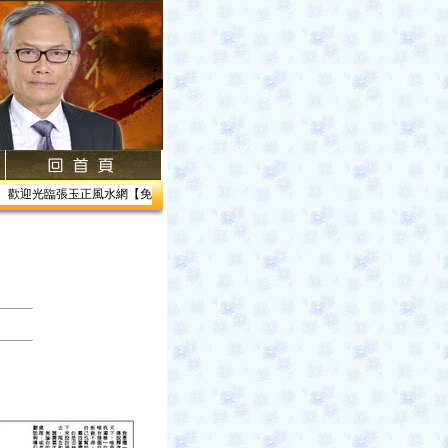
歡迎光臨張玉正風水網【免費網路線上教學】【風水館】1.居家風水2.企業風水3.帝王