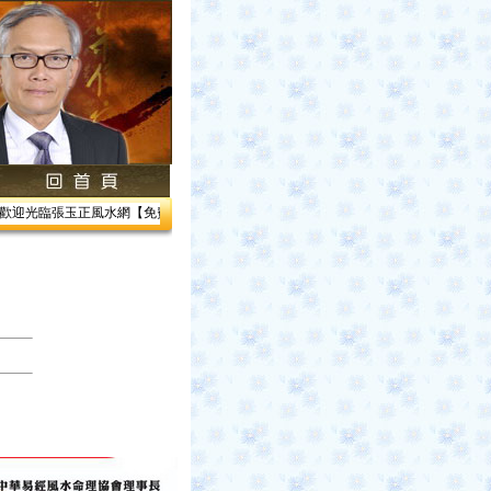
迎光臨張玉正風水網【免費網路線上教學】【風水館】1.居家風水2.企業風水3.帝王風水