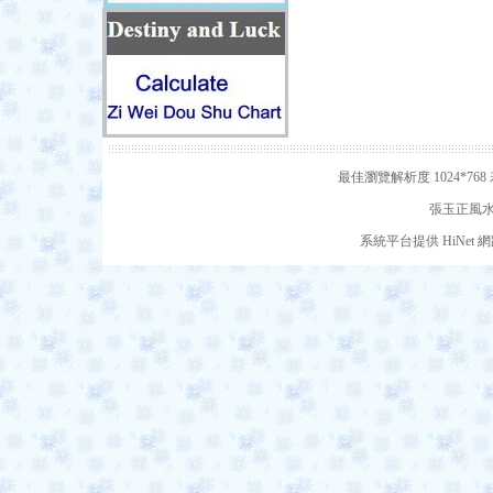
最佳瀏覽解析度 1024*7
張玉正風水網
系統平台提供 HiNe