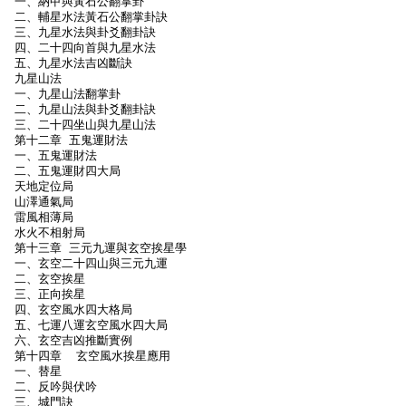
一、納甲與黃石公翻掌卦
二、輔星水法黃石公翻掌卦訣
三、九星水法與卦爻翻卦訣
四、二十四向首與九星水法
五、九星水法吉凶斷訣
九星山法
一、九星山法翻掌卦
二、九星山法與卦爻翻卦訣
三、二十四坐山與九星山法
第十二章 五鬼運財法
一、五鬼運財法
二、五鬼運財四大局
天地定位局
山澤通氣局
雷風相薄局
水火不相射局
第十三章 三元九運與玄空挨星學
一、玄空二十四山與三元九運
二、玄空挨星
三、正向挨星
四、玄空風水四大格局
五、七運八運玄空風水四大局
六、玄空吉凶推斷實例
第十四章 玄空風水挨星應用
一、替星
二、反吟與伏吟
三、城門訣