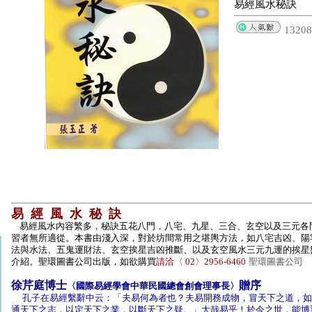
易經風水秘訣
13208
易 經 風 水 秘 訣
易經風水內容繁多，秘訣五花八門，八宅、九星、三合、玄空以及三元各
習者無所適從。本書由淺入深，對於坊間常用之堪輿方法，如八宅吉凶、陽
法與水法、五鬼運財法、玄空挨星吉凶推斷、以及玄空風水三元九運的
挨星
介紹。聖環圖書公司出版，如欲購買
請洽〈 02〉2956-6460
聖環圖書公司
徐芹庭博士
贈序
〈國際易經學會中華民國總會創會理事長〉
孔子在易經繫辭中云：「夫易何為者也？夫易開務成物，冒天下之道，如
通天下之志，以定天下之業，以斷天下之疑。」大哉易乎！於今之世，能博