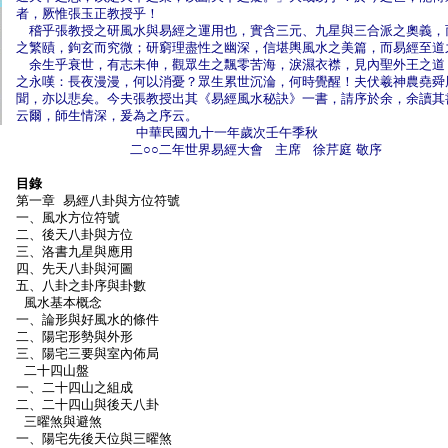
者，厥惟張玉正教授乎！
稽乎張教授之研風水與易經之運用也，實含三元、九星與三合派之奧義，
之繁賾，鉤玄而究微；研窮理盡性之幽深，信堪輿風水之美篇，而易經至道
余生乎衰世，有志未伸，觀眾生之飄零苦海，淚濕衣襟，見內聖外王之道
之永嘆：長夜漫漫，何以消憂？眾生累世沉淪，何時覺醒！夫伏羲神農堯舜
聞，亦以悲矣。今夫張教授出其《易經風水秘訣》一書，請序於余，余讀其
云爾，師生情深，爰為之序云。
中華民國九十一年歲次壬午季秋
二○○二年世界易經大會 主席 徐芹庭 敬序
目錄
第一章 易經八卦與方位符號
一、風水方位符號
二、後天八卦與方位
三、洛書九星與應用
四、先天八卦與河圖
五、八卦之卦序與卦數
風水基本概念
一、論形與好風水的條件
二、陽宅形勢與外形
三、陽宅三要與室內佈局
二十四山盤
一、二十四山之組成
二、二十四山與後天八卦
三曜煞與避煞
一、陽宅先後天位與三曜煞