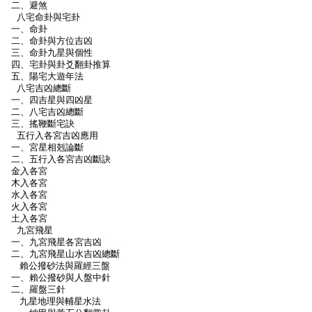
二、避煞
八宅命卦與宅卦
一、命卦
二、命卦與方位吉凶
三、命卦九星與個性
四、宅卦與卦爻翻卦推算
五、陽宅大遊年法
八宅吉凶總斷
一、四吉星與四凶星
二、八宅吉凶總斷
三、搖鞭斷宅訣
五行入各宮吉凶應用
一、宮星相剋論斷
二、五行入各宮吉凶斷訣
金入各宮
木入各宮
水入各宮
火入各宮
土入各宮
九宮飛星
一、九宮飛星各宮吉凶
二、九宮飛星山水吉凶總斷
賴公撥砂法與羅經三盤
一、賴公撥砂與人盤中針
二、羅盤三針
九星地理與輔星水法