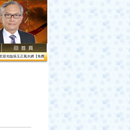
迎光臨張玉正風水網【免費網路線上教學】【風水館】1.居家風水2.企業風水3.帝王風水