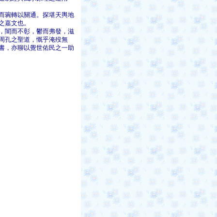
而琬轉以關通。探堪天輿地
之嘉文也。
，闇而不彰，鬱而弗發，滋
周孔之聖道，慨乎淹歿無
書，亦聊以覺世佑民之一助