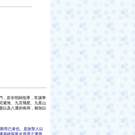
門，若非明師指導，常讓學
宅避煞、九宮飛星、九星山
盤以及八運的佈局，都加以
斯而已者也。是故聖人以
通易經與風水原理之運用