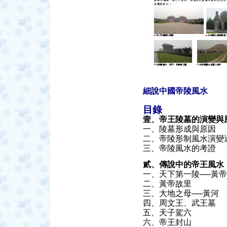
細說中國帝陵風水
目錄
壹、帝王陵墓的演變與
一、陵墓形成與原因
二、帝陵形制風水演變
三、帝陵風水的考證
貳、傳說中的帝王風水
一、天下第一陵──黃
二、黃帝故里
三、大地之母──黃河
四、周文王、武王墓
五、天子駕六
六、帝王封山