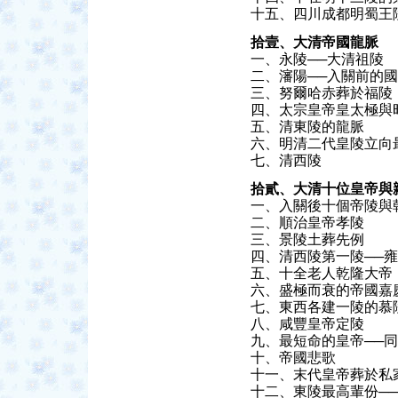
十五、四川成都明蜀王
拾壹、大清帝國龍脈
一、永陵──大清祖陵
二、瀋陽──入關前的
三、努爾哈赤葬於福陵
四、太宗皇帝皇太極與
五、清東陵的龍脈
六、明清二代皇陵立向
七、清西陵
拾貳、大清十位皇帝與
一、入關後十個帝陵與
二、順治皇帝孝陵
三、景陵土葬先例
四、清西陵第一陵──
五、十全老人乾隆大帝
六、盛極而衰的帝國嘉
七、東西各建一陵的慕
八、咸豐皇帝定陵
九、最短命的皇帝──
十、帝國悲歌
十一、末代皇帝葬於私
十二、東陵最高輩份─