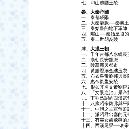
七、印山越國王陵
參、大秦帝國
一、秦都咸陽
二、大秦龍脈──秦襄
三、秦始皇的地下軍陣
四、驪山──秦始皇陵
五、秦二世胡亥陵
肆、大漢王朝
一、千年古都八水繞長
二、漢朝長安龍脈
三、陵墓新興都市
四、黃腸題湊金縷玉衣
五、布衣皇帝劉邦與長
六、惠帝劉盈安陵
七、形如其名文帝劉恆
八、「文景之治」景帝
九、下罪己詔的西漢武
十、八歲昭帝劉弗與平
十一、中興之主宣帝劉
十二、派昭君出塞的元
十三、有美女趙飛燕的
十四、西漢尾聲──哀