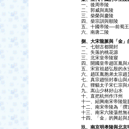
一、後周帝陵
二、郭威與嵩陵
三、柴榮與慶陵
四、柴宗訓與順陵
五、十國帝陵──前蜀
六、南唐二陵
捌、大宋龍脈與「金」
一、七朝古都開封
二、失落的桃花源
三、北宋皇帝陵寢
四、開國皇帝趙匡胤與
五、宋宣祖趙弘殷的永
六、趙匡胤胞弟太宗趙
七、真宗趙恒封泰山與
八、狸貓太子宋仁宗與
九、嵩山少林好山水
十、直把杭州作汴州
十一、紹興南宋帝陵龍
十二、南宋帝陵為「攢
十三、南宋六陵蕩然無
十四、「金」的興起與
玖、南京明孝陵與北京