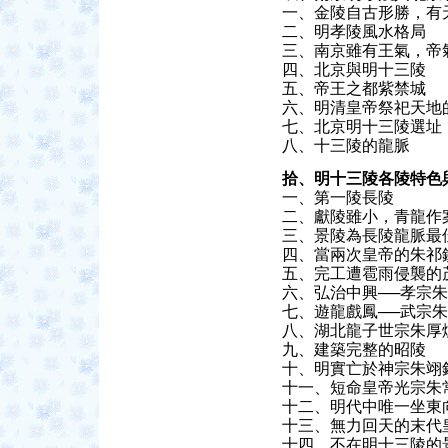
一、金陵自古形勝，有
二、明孝陵風水格局
三、南京雖有王氣，帝
四、北京與明十三陵
五、帝王之都紫禁城
六、明清皇帝祭祀天地
七、北京明十三陵選址
八、十三陵的龍脈
拾、明十三陵各陵特色
一、第一陵長陵
二、獻陵雖小，青龍作
三、景陵為長陵龍脈最
四、當兩次皇帝的朱祁
五、完工遭雹雨侵襲的
六、弘治中興──孝宗
七、遊龍戲鳳──武宗
八、湖北龍子世宗朱厚
九、建築完整的昭陵
十、明實亡於神宗朱翊
十一、短命皇帝光宗朱
十二、明代中唯一坐東
十三、無力回天的末代
十四、不在明十三陵的