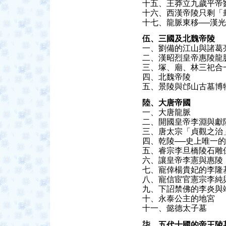
十五、王莽立九歲平帝
十六、西漢帝陵只剩「
十七、龍脈東移──漢
伍、三國及北魏帝陵
一、劉備的江山與諸葛
二、漢昭烈皇帝惠陵龍
三、塚、廟、林三祀合
四、北魏帝陵
五、景陵與邙山古墓博
陸、大唐帝國
一、大唐龍脈
二、開國皇帝李淵與獻
三、唐太宗「貞觀之治
四、乾陵──史上唯一
五、睿宗李旦橋陵石雕
六、讓皇帝李憲與惠陵
七、寵倖楊貴妃的李隆
八、寵信宦官憲宗李純
九、下詔禁佛的李炎與
十、永泰公主的地宮
十一、懿德太子墓
柒、五代十國的帝王陵