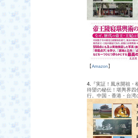
【
】
Amazon
4.
『実証！風水開祖・楊
待望の秘伝！堪輿界四
行。中国・香港・台湾