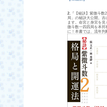
2.
『【秘訣】紫微斗数2
局」の秘訣大公開。吉
ます。命宮と身宮を見
微斗数一四四局を本邦
に！本書では、流年判