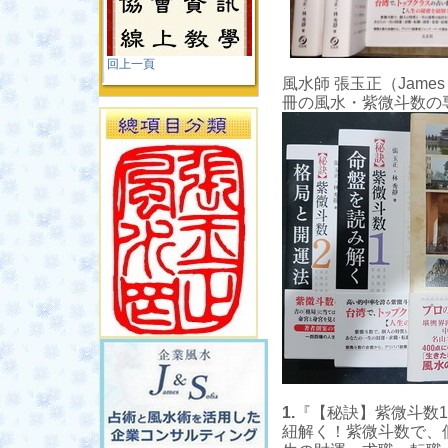
回上一頁
風水師 張玉正（Jame
冊の風水・紫微斗数の
1.
『【秘訣】紫微斗数1
紐解く！紫微斗数で、