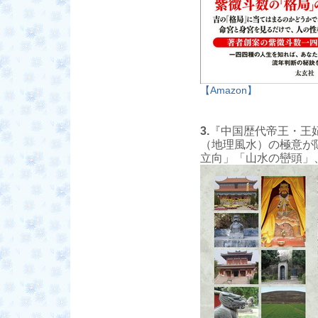
【Amazon】
3.
『中国歴代帝王・王妃
（地理風水）の極意が
立向」「山水の巒頭」