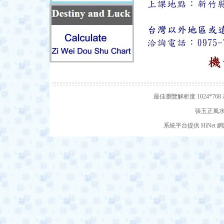
最佳瀏覽解析度 1024*7
張玉正風水網
系統平台提供 HiNe