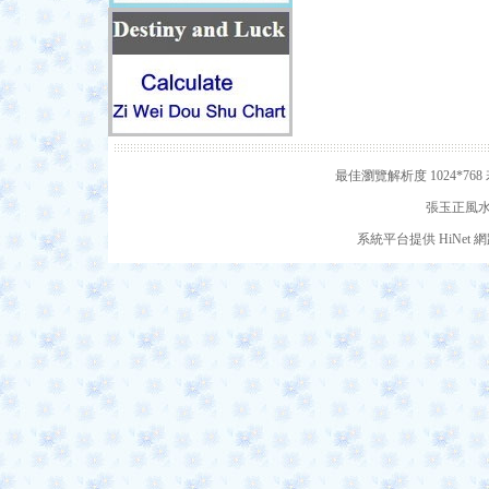
最佳瀏覽解析度 1024*7
張玉正風水網
系統平台提供 HiNe