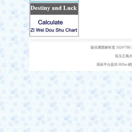
最佳瀏覽解析度 1024*7
張玉正風水網
系統平台提供 HiNe