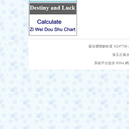
最佳瀏覽解析度 1024*7
張玉正風水網
系統平台提供 HiNe