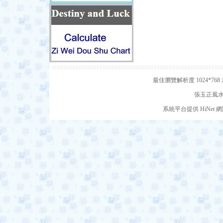
最佳瀏覽解析度 1024*7
張玉正風水網
系統平台提供 HiNe