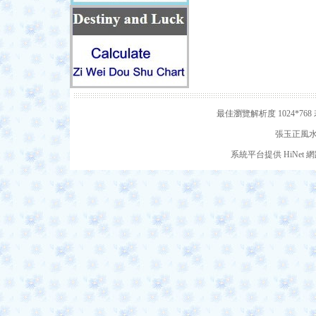
最佳瀏覽解析度 1024*7
張玉正風水網
系統平台提供 HiNe