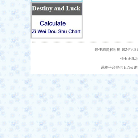
最佳瀏覽解析度 1024*7
張玉正風水網
系統平台提供 HiNe