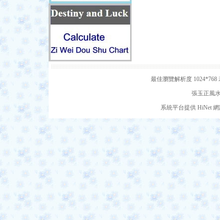
最佳瀏覽解析度 1024*7
張玉正風水網
系統平台提供 HiNe