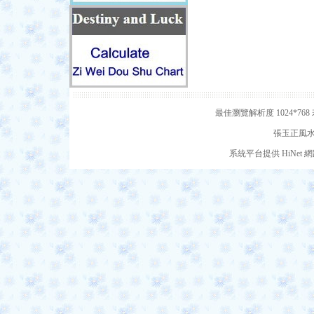
最佳瀏覽解析度 1024*7
張玉正風水網
系統平台提供 HiNe