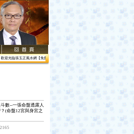
歡迎光臨張玉正風水網【免費網路線上教學】【風水館】1.居家風水2.企業風水3.帝王風
斗數--一張命盤透露人
？(命盤12宮與身宮之
2165