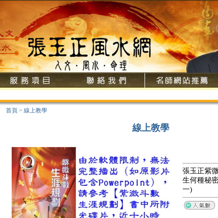
首頁
>
線上教學
線上教學
張玉正紫微
生何種秘密
一)