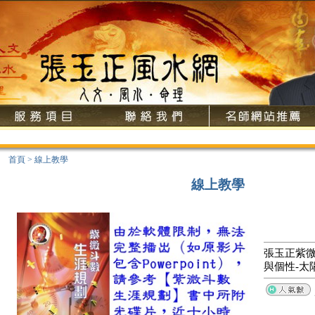
首頁
>
線上教學
線上教學
張玉正紫微
與個性-太