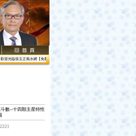
歡迎光臨張玉正風水網【免費網路線上教學】【風水館】1.居家風水2.企業風水3.帝王風
斗數--十四顆主星特性
陽
2221