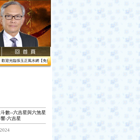
歡迎光臨張玉正風水網【免費網路線上教學】【風水館】1.居家風水2.企業風水3.帝王風
斗數--六吉星與六煞星
響-六吉星
2024