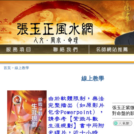
首頁
>
線上教學
線上教學
張玉正紫微
對命盤的影